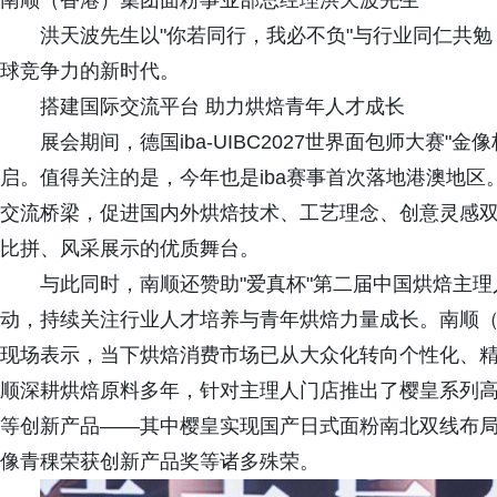
南顺（香港）集团面粉事业部总经理洪天波先生
洪天波先生以"你若同行，我必不负"与行业同仁共
球竞争力的新时代。
搭建国际交流平台 助力烘焙青年人才成长
展会期间，德国iba-UIBC2027世界面包师大赛"
启。值得关注的是，今年也是iba赛事首次落地港澳地
交流桥梁，促进国内外烘焙技术、工艺理念、创意灵感
比拼、风采展示的优质舞台。
与此同时，南顺还赞助"爱真杯"第二届中国烘焙主
动，持续关注行业人才培养与青年烘焙力量成长。南顺
现场表示，当下烘焙消费市场已从大众化转向个性化、
顺深耕烘焙原料多年，针对主理人门店推出了樱皇系列高
等创新产品——其中樱皇实现国产日式面粉南北双线布
像青稞荣获创新产品奖等诸多殊荣。