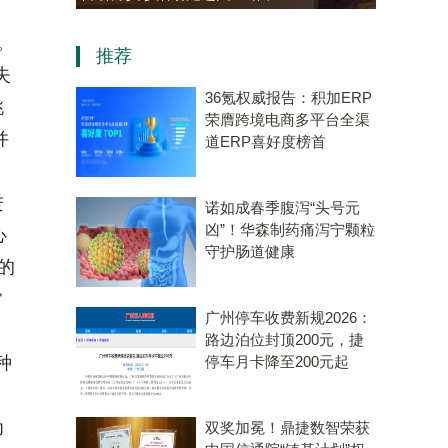
老年大学学员热情参与“中医
会。
推荐
会客厅”成健康新地标
失
36氪权威报告：积加ERP
跳
荣膺跨境电商多平台全渠
并
道ERP喜好度榜首
进
诺如成春季腹泻“头号元
凶”！华森制药痛泻宁颗粒
心
守护肠道健康
的
常
广州停车收费新规2026：
路边泊位封顶200元，捷
种
停车月卡降至200元起
。
为
双奖加冕！鼎捷数智荣获