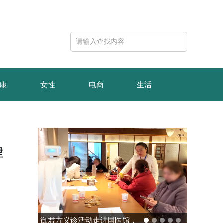
康
女性
电商
生活
律
御君方义诊活动走进国医馆，