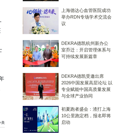
上海德达心血管医院成功
举办RDN专场学术交流会
-
议
医
DEKRA德凯杭州新办公
士
室乔迁：开启管理体系与
可持续发展新篇章
DEKRA德凯受邀出席
年
2026中国发展高层论坛 以
医
专业赋能中国高质量发展
与全球产业协同
初夏跑者盛会：渣打上海
10公里跑定档，报名即将
启动
小美