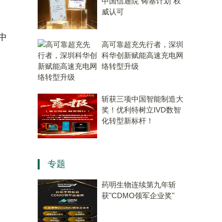
中国信通院“铸基计划”权
威认可
）
中
高可靠超充先行者，深圳
科华创新赋能高速充电网
络转型升级
斩获三项中国智能制造大
奖！优利特树立IVD数智
、
化转型新标杆！
专题
药明生物连续第九年斩
获"CDMO领军企业奖"