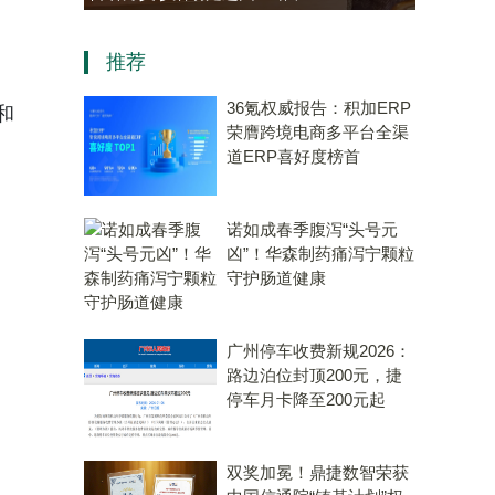
老年大学学员热情参与“中医
推荐
会客厅”成健康新地标
36氪权威报告：积加ERP
e和
荣膺跨境电商多平台全渠
道ERP喜好度榜首
诺如成春季腹泻“头号元
凶”！华森制药痛泻宁颗粒
守护肠道健康
广州停车收费新规2026：
路边泊位封顶200元，捷
停车月卡降至200元起
双奖加冕！鼎捷数智荣获