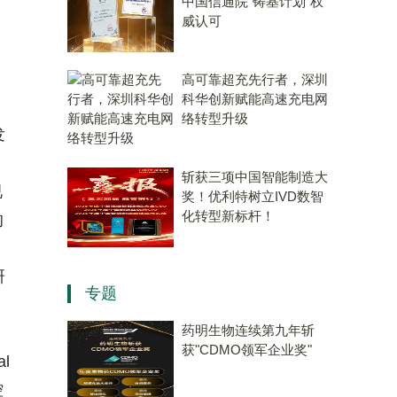
中国信通院“铸基计划”权
威认可
高可靠超充先行者，深圳
科华创新赋能高速充电网
络转型升级
发
斩获三项中国智能制造大
视
奖！优利特树立IVD数智
化转型新标杆！
的
研
专题
药明生物连续第九年斩
获"CDMO领军企业奖"
l
控