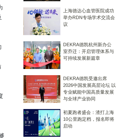
为
上海德达心血管医院成功
及
举办RDN专场学术交流会
议
DEKRA德凯杭州新办公
的
室乔迁：开启管理体系与
可持续发展新篇章
仿
DEKRA德凯受邀出席
2026中国发展高层论坛 以
专业赋能中国高质量发展
度
与全球产业协同
初夏跑者盛会：渣打上海
10公里跑定档，报名即将
启动
够