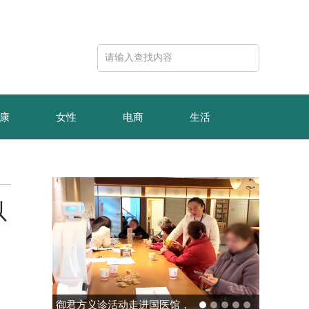
康
女性
电商
生活
以
御君方义诊活动走进国医馆，