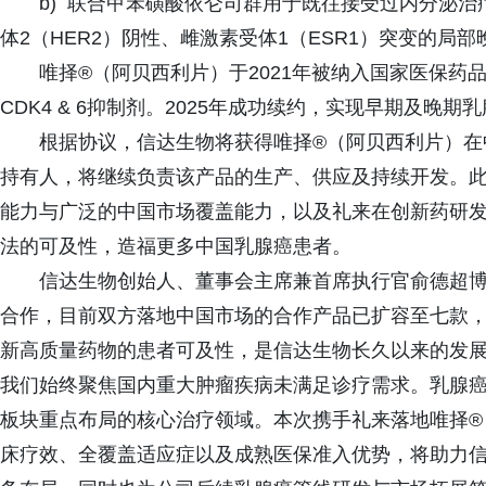
b) 联合甲苯磺酸依仑司群用于既往接受过内分泌治
体2（HER2）阴性、雌激素受体1（ESR1）突变的局
唯择®（阿贝西利片）于2021年被纳入国家医保
CDK4 & 6抑制剂。2025年成功续约，实现早期及晚
根据协议，信达生物将获得唯择®（阿贝西利片）在
持有人，将继续负责该产品的生产、供应及持续开发。
能力与广泛的中国市场覆盖能力，以及礼来在创新药研
法的可及性，造福更多中国乳腺癌患者。
信达生物创始人、董事会主席兼首席执行官俞德超博
合作，目前双方落地中国市场的合作产品已扩容至七款，
新高质量药物的患者可及性，是信达生物长久以来的发
我们始终聚焦国内重大肿瘤疾病未满足诊疗需求。乳腺
板块重点布局的核心治疗领域。本次携手礼来落地唯择®
床疗效、全覆盖适应症以及成熟医保准入优势，将助力