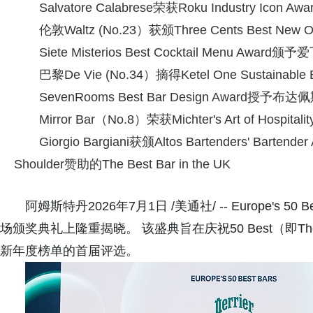
Salvatore Calabrese荣获Roku Industry Icon Awa
伦敦Waltz (No.23）获颁Three Cents Best New O
Siete Misterios Best Cocktail Menu Award
巴黎De Vie (No.34）摘得Ketel One Sustainable 
SevenRooms Best Bar Design Award授予布达佩
Mirror Bar（No.8）荣获Michter's Art of Hospitalit
Giorgio Bargiani获颁Altos Bartenders' Barten
Shoulder赞助的The Best Bar in the UK
阿姆斯特丹2026年7月1日 /美通社/ -- Europe's 
场颁奖典礼上隆重揭晓。 该盛典旨在庆祝50 Best（即The Wo
新年度榜单的首届评选。