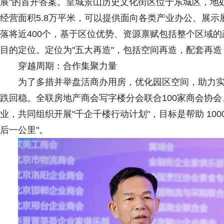
展"的首开答案。皇城景山历史文化街区位于东城区，地
经营面积5.8万平米，可以提供面向各类产业办公、展
落将近400个，基于区位优势、资源禀赋包括整个区域
目的定位。定位为"五大再造"，包括空间再造，配套再
穿越周期：合作集聚力量
为了多措并举盘活商办用房，优化园区空间，助力
跌回稳。全联房地产商会写字楼分会联合100家商会协会
业，共同组织开展"千企千楼行动计划"，目标是帮助 1000
后一公里"。