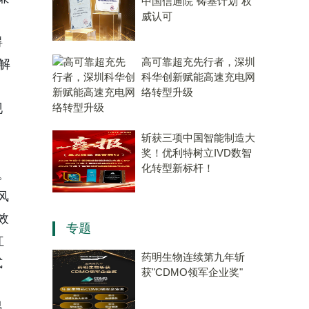
中国信通院“铸基计划”权
威认可
碍
高可靠超充先行者，深圳
用解
科华创新赋能高速充电网
络转型升级
现
斩获三项中国智能制造大
奖！优利特树立IVD数智
化转型新标杆！
。
风
效
专题
红
药明生物连续第九年斩
式
获"CDMO领军企业奖"
温