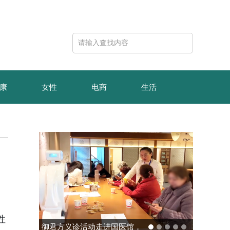
康
女性
电商
生活
性
御君方义诊活动走进国医馆，