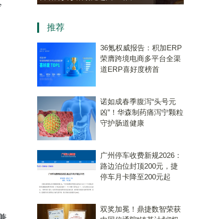
冷
老年大学学员热情参与“中医
推荐
会客厅”成健康新地标
36氪权威报告：积加ERP
荣膺跨境电商多平台全渠
道ERP喜好度榜首
诺如成春季腹泻“头号元
凶”！华森制药痛泻宁颗粒
守护肠道健康
广州停车收费新规2026：
路边泊位封顶200元，捷
停车月卡降至200元起
双奖加冕！鼎捷数智荣获
兼