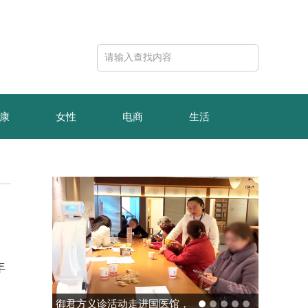
康
女性
电商
生活
年
玻色量子完成10亿元B轮融