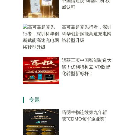
中国信通院“铸基计划”权
威认可
高可靠超充先行者，深圳
科华创新赋能高速充电网
络转型升级
斩获三项中国智能制造大
奖！优利特树立IVD数智
化转型新标杆！
专题
药明生物连续第九年斩
获"CDMO领军企业奖"