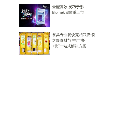
全能高效 灵巧于形 --
Biomek i3隆重上市
雀巢专业餐饮亮相武汉•良
之隆食材节 推广"餐
+饮"一站式解决方案