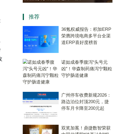
资，“十五五”规划专用量子计
推荐
算机赛道唯一代表！
示
36氪权威报告：积加ERP
荣膺跨境电商多平台全渠
入
道ERP喜好度榜首
会
收
诺如成春季腹泻“头号元
凶”！华森制药痛泻宁颗粒
守护肠道健康
广州停车收费新规2026：
路边泊位封顶200元，捷
停车月卡降至200元起
双奖加冕！鼎捷数智荣获