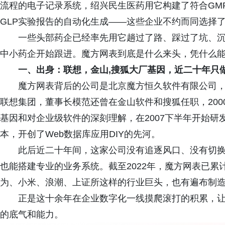
流程的电子记录系统，绍兴民生医药用它构建了符合GM
GLP实验报告的自动化生成——这些企业不约而同选择了
一些头部药企已经率先用它趟过了路、踩过了坑、
中小药企开始跟进。魔方网表到底是什么来头，凭什么能
一、出身：联想
，金山
,
搜狐大厂
基因，近二十年只
魔方网表背后的公司是北京魔方恒久软件有限公司，
联想集团，董事长模范还曾在金山软件和搜狐任职，200
基因和对企业级软件的深刻理解，在2007下半年开始研发
本，开创了Web数据库应用DIY的先河。
此后近二十年间，这家公司没有追逐风口、没有切
也能搭建专业的业务系统。截至2022年，魔方网表已累
为、小米、浪潮、上证所这样的行业巨头，也有遍布制
正是这十余年在企业数字化一线摸爬滚打的积累，
的底气和能力。