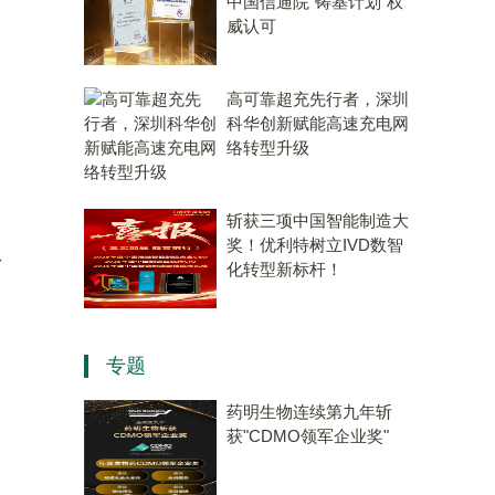
中国信通院“铸基计划”权
威认可
高可靠超充先行者，深圳
科华创新赋能高速充电网
络转型升级
斩获三项中国智能制造大
奖！优利特树立IVD数智
了
化转型新标杆！
动
专题
依
，
药明生物连续第九年斩
获"CDMO领军企业奖"