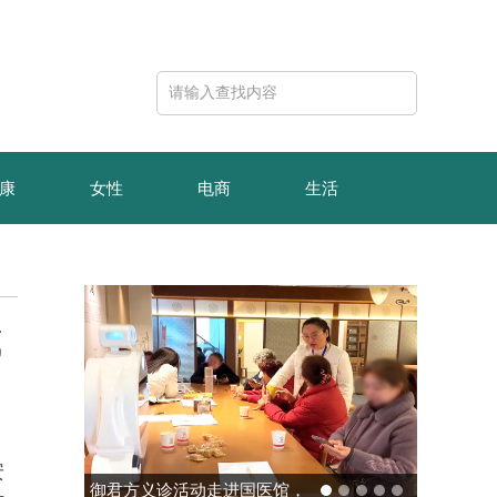
康
女性
电商
生活
式
安
玻色量子完成10亿元B轮融