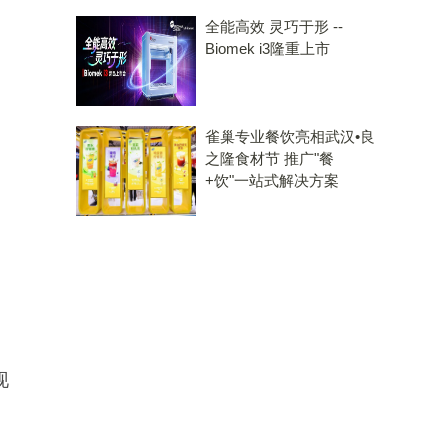
全能高效 灵巧于形 --
Biomek i3隆重上市
雀巢专业餐饮亮相武汉•良
之隆食材节 推广"餐
+饮"一站式解决方案
涵
；
现