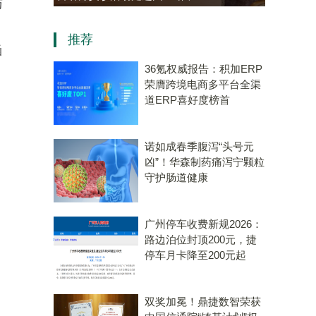
与
资，“十五五”规划专用量子计
推荐
算机赛道唯一代表！
涵
。
36氪权威报告：积加ERP
荣膺跨境电商多平台全渠
道ERP喜好度榜首
诺如成春季腹泻“头号元
凶”！华森制药痛泻宁颗粒
守护肠道健康
广州停车收费新规2026：
路边泊位封顶200元，捷
停车月卡降至200元起
双奖加冕！鼎捷数智荣获