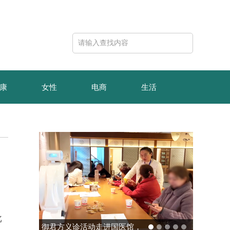
康
女性
电商
生活
批
玻色量子完成10亿元B轮融