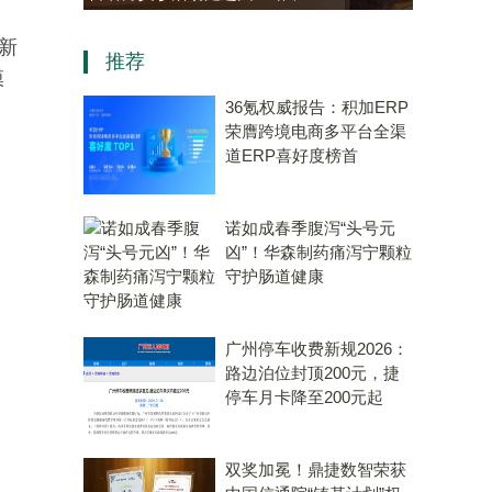
。
资，“十五五”规划专用量子计
新
推荐
算机赛道唯一代表！
模
36氪权威报告：积加ERP
荣膺跨境电商多平台全渠
道ERP喜好度榜首
诺如成春季腹泻“头号元
凶”！华森制药痛泻宁颗粒
守护肠道健康
广州停车收费新规2026：
路边泊位封顶200元，捷
停车月卡降至200元起
双奖加冕！鼎捷数智荣获