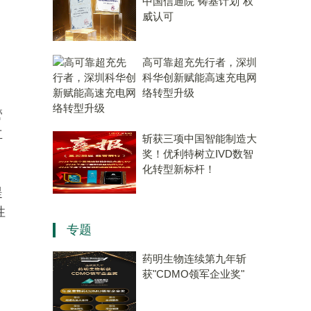
中国信通院“铸基计划”权
威认可
高可靠超充先行者，深圳
科华创新赋能高速充电网
络转型升级
管
立
斩获三项中国智能制造大
奖！优利特树立IVD数智
化转型新标杆！
提
性
专题
药明生物连续第九年斩
获"CDMO领军企业奖"