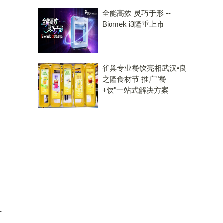
全能高效 灵巧于形 --
Biomek i3隆重上市
雀巢专业餐饮亮相武汉•良
之隆食材节 推广"餐
+饮"一站式解决方案
计