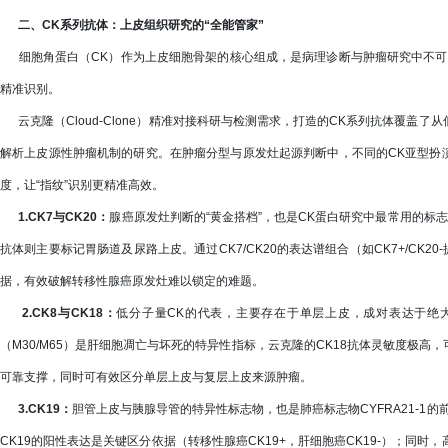
二、CK系列抗体：上皮组织研究的“全能管家”
细胞角蛋白（CK）作为上皮细胞骨架的核心组成，是病理诊断与肿瘤研究中不可
精准识别。
云克隆（Cloud-Clone）精准对接科研与检测需求，打造的CK系列抗体覆盖
解析上皮源性肿瘤机制的研究。在肿瘤分型与原发灶起源判断中，不同的CK亚型扮演着“分
度，让“指纹”识别更精准高效。
1.CK7与CK20：
腺癌原发灶判断的“黄金搭档”，也是CK蛋白研究中最常用的标志
抗体则主要标记胃肠道及尿路上皮。通过CK7/CK20的表达谱组合（如CK7+/CK20
据，有效破解转移性腺癌原发灶难以锁定的难题。
2.CK8与CK18：
低分子量CK的代表，主要存在于单层上皮，成对表达于绝大
（M30/M65）是肝细胞凋亡与坏死的特异性指标，云克隆的CK18抗体灵敏度极
可靠支撑，同时可有效区分单层上皮与复层上皮来源肿瘤。
3.CK19：
胆管上皮与胰腺导管的特异性标志物，也是肺癌标志物CYFRA21-1
CK19的阳性表达是关键区分依据（转移性腺癌CK19+，肝细胞癌CK19-）；同