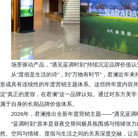
场景驱动产品，"遇见蓝调时刻"持续沉淀品牌价值认
从"度假是生活的诗"，到"万物有时节"，君澜近年
形成具有连续性的年度营销主题体系。这些跨年度内容
淀"真正的度假，在君澜"这一品牌认知。通过对东方美
属于自身的长期品牌价值体系。
2026年，君澜推出全新年度营销主题——"遇见蓝调
"蓝调时刻"原本是昼夜交替间极具氛围感与情绪张
然、空间与情绪、度假与生活之间的关系深度交融，让