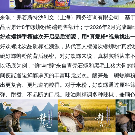
来源：弗若斯特沙利文（上海）商务咨询有限公司；基于对
品牌累计8年螺蛳粉终端销售额计；于2026年2月完成调
好欢螺携手
檀健次开启品质溯源，用“真爱粉”视角挑出
好欢螺此次品质标准溯源，从代言人檀健次螺蛳粉“真爱粉
碗好螺蛳粉的背后秘密。对好欢螺来说，真材实料从来
以汤底为例，“鲜”与“醇”来自青壳石螺和黑毛土猪大骨
间便能邂逅鲜醇厚实的丰富味觉层次。酸笋是一碗螺蛳粉
出更复合、更地道的酸香。对于米粉，好欢螺通过原料筛
弹、耐煮、不易断的口感。辣油则精调多种辣椒，兼顾