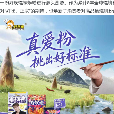
一碗好欢螺螺蛳粉进行源头溯源。作为累计8年全球螺蛳
对“好吃、正宗”的期待，也焕新了消费者对高品质螺蛳粉