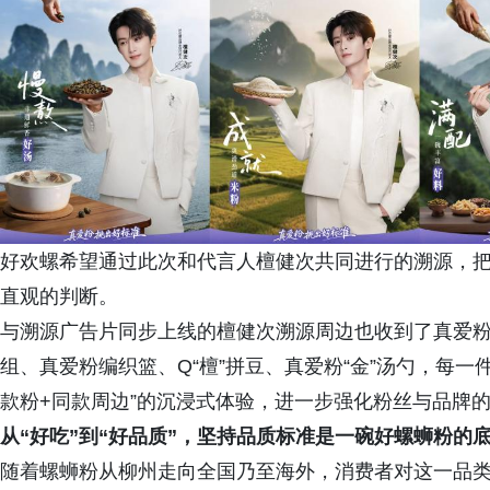
好欢螺希望通过此次和代言人檀健次共同进行的溯源，把
直观的判断。
与溯源广告片同步上线的檀健次溯源周边也收到了真爱
组、真爱粉编织篮、Q“檀”拼豆、真爱粉“金”汤勺，每一
款粉+同款周边”的沉浸式体验，进一步强化粉丝与品牌
从“好吃”到“
好
品质”，
坚持品质标准
是一碗好螺蛳粉的
随着螺蛳粉从柳州走向全国乃至海外，消费者对这一品