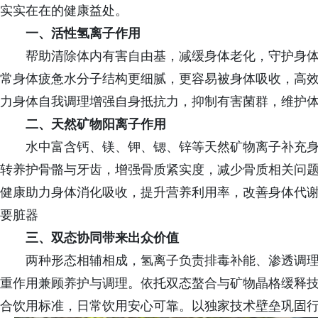
实实在在的健康益处。
一、活性氢离子作用
帮助清除体内有害自由基，减缓身体老化，守护身
常身体疲惫水分子结构更细腻，更容易被身体吸收，高
力身体自我调理增强自身抵抗力，抑制有害菌群，维护
二、天然矿物阳离子作用
水中富含钙、镁、钾、锶、锌等天然矿物离子补充
转养护骨骼与牙齿，增强骨质紧实度，减少骨质相关问
健康助力身体消化吸收，提升营养利用率，改善身体代
要脏器
三、双态协同带来出众价值
两种形态相辅相成，氢离子负责排毒补能、渗透调
重作用兼顾养护与调理。依托双态螯合与矿物晶格缓释
合饮用标准，日常饮用安心可靠。以独家技术壁垒巩固