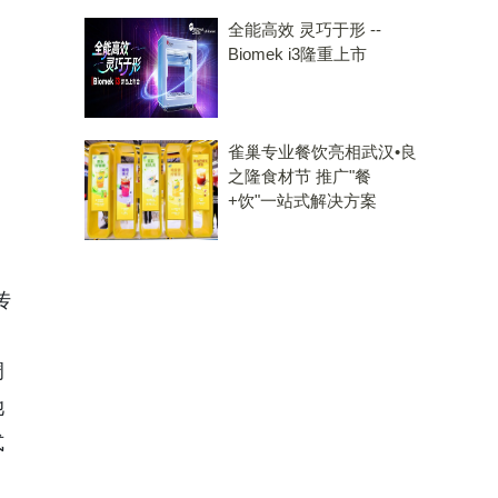
全能高效 灵巧于形 --
Biomek i3隆重上市
雀巢专业餐饮亮相武汉•良
之隆食材节 推广"餐
+饮"一站式解决方案
，
传
调
她
式