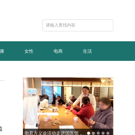
康
女性
电商
生活
益
御君方义诊活动走进国医馆，