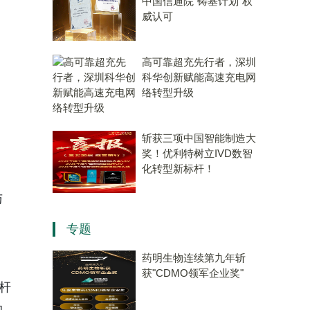
中国信通院“铸基计划”权
威认可
高可靠超充先行者，深圳
科华创新赋能高速充电网
络转型升级
斩获三项中国智能制造大
奖！优利特树立IVD数智
化转型新标杆！
与
专题
药明生物连续第九年斩
，
获"CDMO领军企业奖"
杆
的