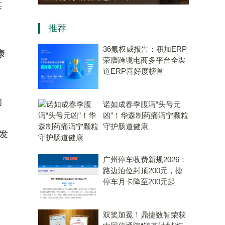
谋
老年大学学员热情参与“中医
推荐
会客厅”成健康新地标
36氪权威报告：积加ERP
康
荣膺跨境电商多平台全渠
道ERP喜好度榜首
的
诺如成春季腹泻“头号元
凶”！华森制药痛泻宁颗粒
守护肠道健康
发
广州停车收费新规2026：
路边泊位封顶200元，捷
停车月卡降至200元起
双奖加冕！鼎捷数智荣获