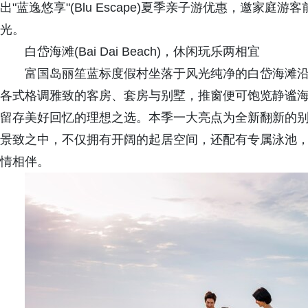
出"蓝逸悠享"(Blu Escape)夏季亲子游优惠，邀家
光。
白岱海滩(Bai Dai Beach)，休闲玩乐两相宜
富国岛丽笙蓝标度假村坐落于风光纯净的白岱海滩
各式格调雅致的客房、套房与别墅，推窗便可饱览静谧
留存美好回忆的理想之选。本季一大亮点为全新翻新的
景致之中，不仅拥有开阔的起居空间，还配有专属泳池
情相伴。