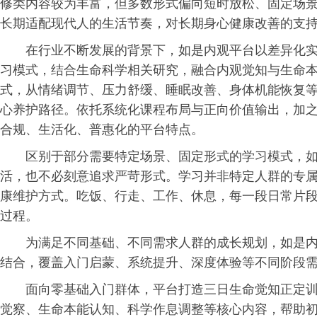
修类内容较为丰富，但多数形式偏向短时放松、固定场
长期适配现代人的生活节奏，对长期身心健康改善的支
在行业不断发展的背景下，如是内观平台以差异化
习
模式，结合生命科学相关研究，融合内观觉知与生命
式，从情绪调节、压力舒缓、睡眠改善、身体机能恢复
心养护路径。依托系统化课程布局与正向价值输出，加
合规、生活化、普惠化的平台特点。
区别于部分需要特定场景、固定形式的学
习
模式，
活，也不必刻意追求严苛形式。学
习
并非特定人群的专
康维护方式。吃饭、行走、工作、休息，每一段日常片
过程。
为满足不同基础、不同需求人群的成长规划，如是
结合，覆盖入门启蒙、系统提升、深度体验等不同阶段
面向零基础入门群体，平台打造三日生命觉知正定
觉察、生命本能认知、科学作息调整等核心内容，帮助