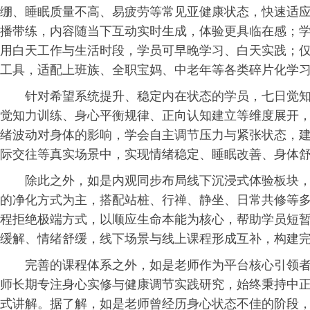
绷、睡眠质量不高、易疲劳等常见亚健康状态，快速适
播带练，内容随当下互动实时生成，体验更具临在感；
用白天工作与生活时段，学员可早晚学
习
、白天实践；
工具，适配上班族、全职宝妈、中老年等各类碎片化学
针对希望系统提升、稳定内在状态的学员，七日觉
觉知力训练、身心平衡规律、正向认知建立等维度展开
绪波动对身体的影响，学会自主调节压力与紧张状态，
际交往等真实场景中，实现情绪稳定、睡眠改善、身体
除此之外，如是内观同步布局线下沉浸式体验板块
的净化方式为主，搭配站桩、行禅、静坐、日常共修等
程拒绝极端方式，以顺应生命本能为核心，帮助学员短
缓解、情绪舒缓，线下场景与线上课程形成互补，构建
完善的课程体系之外，如是老师作为平台核心引领
师长期专注身心实修与健康调节实践研究，始终秉持中
式讲解。据了解，如是老师曾经历身心状态不佳的阶段