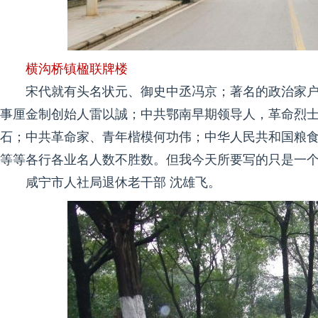
横沟桥镇楹联牌楼
宋代就有头名状元、御史中丞冯京；著名的政治家
事厘金制创始人雷以誠；中共鄂南早期领导人，革命烈
石；中共革命家、青年楷模何功伟；中华人民共和国粮
等等各行各业名人数不胜数。但我今天所要写的只是一
咸宁市人社局退休老干部 沈雄飞。