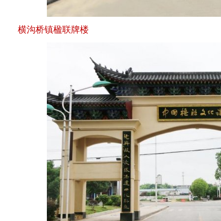
横沟桥镇楹联牌楼