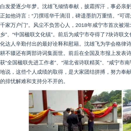
白发爱逐少年梦。沈雄飞倾情奉献，披霜挥汗，事必亲
正如他诗言：“刀撰瑶华千滴泪，碑遗墨韵万重情。”可
千家万户门”。风尘不负苦心人，2018年咸宁市首次被湖
乡”、“中国楹联文化镇”。前后为咸宁市夺得了7块诗联
化达人辛勤付出的最好诠释和慰籍。沈雄飞为学会格律
耕不辍还有两部诗词集面世。前后在全国及市报上发表诗
获“全国楹联先进工作者”、“湖北省诗联精英”、“咸宁市
地说，这些个人成绩的取得，是大家团结拼搏，努力奉
的排忧解难和支持分不开的。