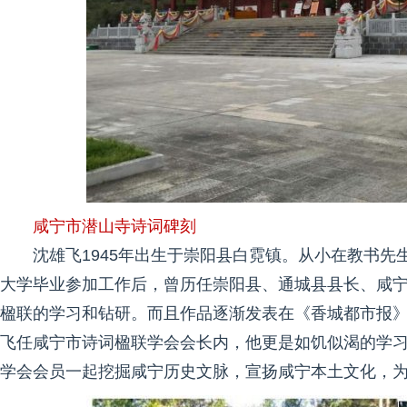
咸宁市潜山寺诗词碑刻
沈雄飞1945年出生于崇阳县白霓镇。从小在教书
大学毕业参加工作后，曾历任崇阳县、通城县县长、咸
楹联的学习和钻研。而且作品逐渐发表在《香城都市报》
飞任咸宁市诗词楹联学会会长内，他更是如饥似渴的学
学会会员一起挖掘咸宁历史文脉，宣扬咸宁本土文化，