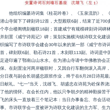
他组织编纂诗词集《桂花吟卷》、《玉泉流韵》、
潜山寺留下了碑刻诗12首，大型殿联6副，结束了近70
个亭台楼阁镌刻楹联18副；首建咸宁有规模碑刻诗词碑林“
并刻置《咸宁诗苑记》碑；策划实施横沟镇诗联文化建设
织编写了市诗联学会建会30年以来的第一部《咸宁市诗词
首，碑刻联6副、勒石诗21首，木刻联113副。诗词是
足迹印遍了鄂南山山水水。在为潜山寺请中华佛教协会
保。在刻置淦河两岸楹联时，又因自行车翻倒滚入高岸，险
分日夜与副会长胡盛忠跟班作业，终于在6月28日诗苑
日献礼。“七一”当天，沈雄飞、胡盛忠在诗苑为砼保养
了他的情怀。在会长任内，他以只争朝夕的精神勤操苦
飞的床头一直放着三个笔记本：当日办事备忘、市会活
事。市诗联学会一度被评为诗联文化建设的主力军、生