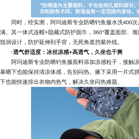
同时，经实测，阿玛迪斯专业防晒钓鱼服水洗400
满。其一体式连帽+隐藏式防护面巾，360°覆盖面部、
指洞设计，防护延伸到手背，无死角遮挡紫外线。
·
透气舒适度：冰丝凉感+高透气，久坐也干爽
阿玛迪斯专业防晒钓鱼服面料添加凉感粒子，接触凉感系数
暴晒下也能保持清凉体感，告别闷热。腋下采用一片式拼接网
下也能快速排出衣物内热气，解决久坐闷热难题。