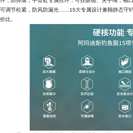
件，防掉落；手臂处专属挂环，可挂眼镜、失手绳；袖
可调节松紧，防风防漏光……15大专属设计兼顾静态守
价比。