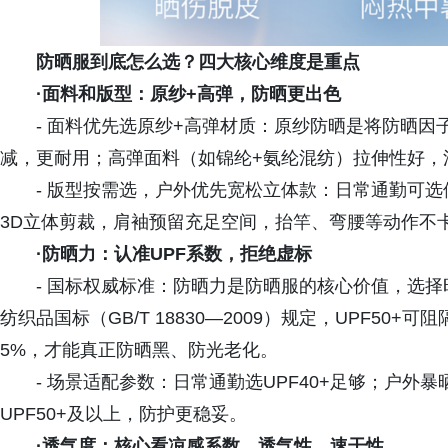
防晒服
到底怎么选？
四大核心维度
是重点
·面料和版型：原纱+高弹，防晒更出色
- 面料优先选原纱+高弹材质：原纱防晒是将防晒
减，更耐用；高弹面料（如锦纶+氨纶混纺）拉伸性好，
- 版型按需选，户外优先宽松立体款：日常通勤可
3D立体剪裁，肩袖预留充足空间，抬竿、弯腰等动作不
·防晒力：认准UPF系数，拒绝虚标
- 国标权威标准：防晒力是防晒服的核心价值，选
纺织品国标（GB/T 18830—2009）规定，UPF50
5%，才能真正防晒黑、防光老化。
- 场景适配参数：日常通勤选UPF40+足够；户
UPF50+及以上，防护更稳妥。
·
透气度
：
核心看凉感系数、透气性、速干性