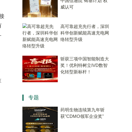
中国信通院“铸基计划”权
威认可
接
有
高可靠超充先行者，深圳
科华创新赋能高速充电网
—
络转型升级
斩获三项中国智能制造大
奖！优利特树立IVD数智
降
化转型新标杆！
算
专题
药明生物连续第九年斩
获"CDMO领军企业奖"