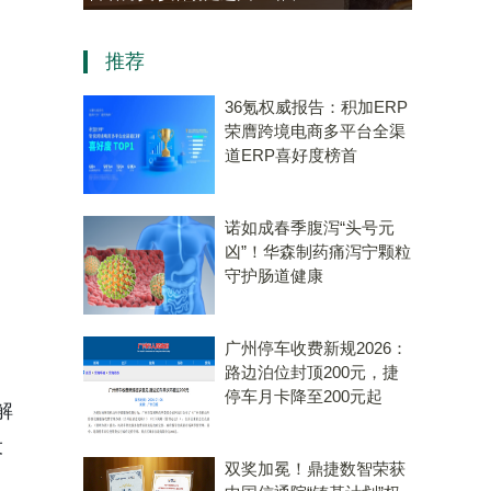
。
老年大学学员热情参与“中医
推荐
会客厅”成健康新地标
36氪权威报告：积加ERP
荣膺跨境电商多平台全渠
道ERP喜好度榜首
诺如成春季腹泻“头号元
凶”！华森制药痛泻宁颗粒
守护肠道健康
广州停车收费新规2026：
路边泊位封顶200元，捷
停车月卡降至200元起
解
设
双奖加冕！鼎捷数智荣获