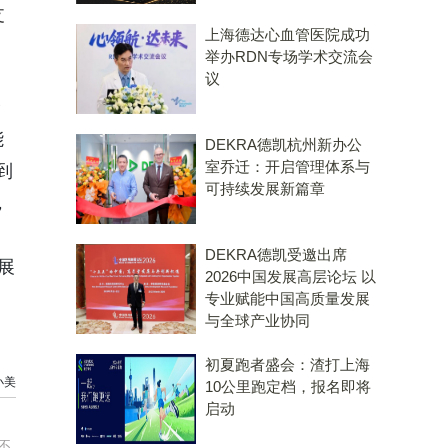
支
上海德达心血管医院成功
举办RDN专场学术交流会
议
个
能
DEKRA德凯杭州新办公
室乔迁：开启管理体系与
到
可持续发展新篇章
，
DEKRA德凯受邀出席
6展
2026中国发展高层论坛 以
专业赋能中国高质量发展
与全球产业协同
初夏跑者盛会：渣打上海
小美
10公里跑定档，报名即将
启动
不