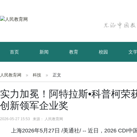
首页
新闻
教育
校园
文
育儿
资讯
人民教育网
科技
正文
实力加冕！阿特拉斯•科普柯荣获20
创新领军企业奖
2026-05-27 15:53 来源： 人民教育网
上海2026年5月27日 /美通社/ -- 近日，2026