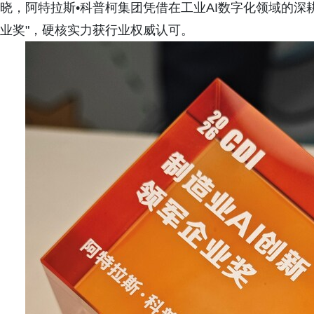
晓，阿特拉斯•科普柯集团凭借在工业AI数字化领域的深
业奖"，硬核实力获行业权威认可。