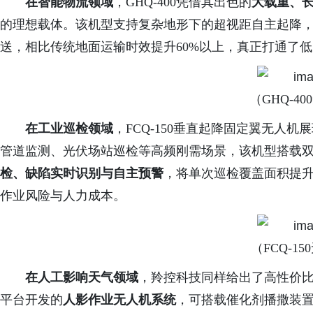
在智能物流领域
，
GHQ-400凭借其出色的
大载重、
的理想载体。该机型支持复杂地形下的超视距自主起降
送，相比传统地面运输时效提升
60%以上，真正打通了低
（
GHQ-4
在工业巡检领域
，
FCQ-150垂直起降固定翼无人
管道监测、光伏场站巡检等高频刚需场景，该机型搭载双
检、缺陷实时识别与自主预警
，将单次巡检覆盖面积提
作业风险与人力成本。
（
FCQ-1
在人工影响天气领域
，羚控科技同样给出了高性价
平台开发的
人影作业无人机系统
，可搭载催化剂播撒装