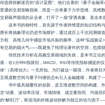
却选择拆解迷宫的“设计蓝图”。他们合著的《量子金融
普通的交易策略指南，而是一次将量子力学思维、高维
交易噪声困境的从业者，打开了一扇“穿透表象、直击本
这本书的独特性，首先源于作者跨维度的知识结构与
擅长将抽象理论扔进市场熔炉，通过成百上千次回测锻造
方程、高维几何中捕捉市场共振的频率。这种“实战验证
有交易的烟火气——既避免了纯理论著作的空洞，也摆脱
传统技术分析在高频交易领域的失效，是本书立论的
盾：在1分钟K线级别，MACD、RSI等传统指标捕捉的
体”（高维动力）一无所知。为打破这一困境，作者将目
五维虚数空间与量子纠缠状态Φₜ引入金融建模，构建了一
书中最具颠覆性的创新，是五维虚数空间的构建。
含“动量、波动率压缩、市场情绪、成交量协同、均值回归
的“解剖刀”，将混沌的价格波动拆解为独立的动力因子—