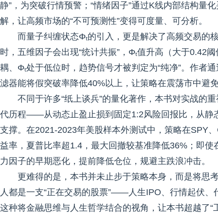
静”，为突破行情预警；“情绪因子”通过K线内部结构量
解，让高频市场的“不可预测性”变得可度量、可分析。
而量子纠缠状态Φₜ的引入，更是解决了高频交易的
时，五维因子会出现“统计共振”，Φₜ值升高（大于0.4
耦、Φₜ处于低位时，趋势信号才被判定为“纯净”。作者通
滤器能将假突破率降低40%以上，让策略在震荡市中避免“
不同于许多“纸上谈兵”的量化著作，本书对实战的
代历程——从动态止盈止损到固定1:2风险回报比，从
支撑。在2021-2023年美股样本外测试中，策略在SPY、Q
益率，夏普比率超1.4，最大回撤较基准降低36%；即使
力因子的早期恶化，提前降低仓位，规避主跌浪冲击。
更难得的是，本书并未止步于策略本身，而是将思考
人都是一支“正在交易的股票”——人生IPO、行情起伏
这种将金融思维与人生哲学结合的视角，让本书超越了“