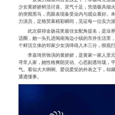
少女黄娇娇鲜活讨喜、灵气十足，凭借极具烟
的突围黑马，亮眼表现备受业内与观众看好。本次
力演员，定格荧幕精彩瞬间，见证每一位实力
此次获得金扬花奖最佳女配角提名，是业
适圈，她一头扎进闽南海边小镇的市井生活里
个鲜活立体的邻家少女演绎得入木三分，彻底
李嘉琦所饰演的黄娇娇，是黄家一家人里
寻常人家，她性格爽朗灵动、心思剔透玲珑，
气。看似大大咧咧、爱说爱笑的外表之下，却
通透懂事。