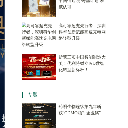
中国信通院“铸基计划”权
威认可
高可靠超充先行者，深圳
科华创新赋能高速充电网
络转型升级
斩获三项中国智能制造大
奖！优利特树立IVD数智
化转型新标杆！
专题
药明生物连续第九年斩
获"CDMO领军企业奖"