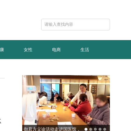
康
女性
电商
生活
、
腻
玻色量子完成10亿元B轮融