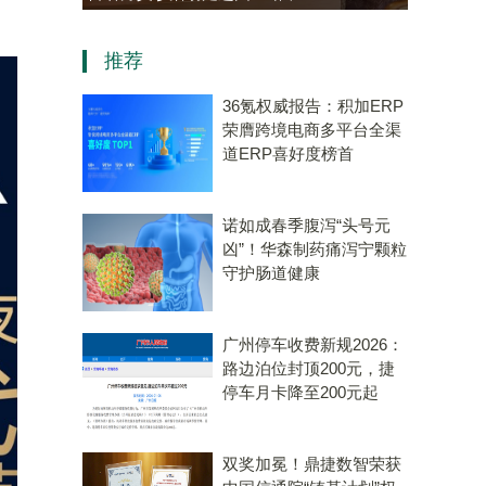
资，“十五五”规划专用量子计
推荐
算机赛道唯一代表！
36氪权威报告：积加ERP
荣膺跨境电商多平台全渠
道ERP喜好度榜首
诺如成春季腹泻“头号元
凶”！华森制药痛泻宁颗粒
守护肠道健康
广州停车收费新规2026：
路边泊位封顶200元，捷
停车月卡降至200元起
双奖加冕！鼎捷数智荣获