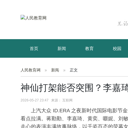
首页
新闻
教育
校园
育儿
资讯
人民教育网
新闻
正文
神仙打架能否突围？李嘉
2026-05-27 23:47 来源： 互联网
上汽大众 ID.ERA 之夜新时代国际电
看点拉满。蒋勤勤、李嘉琦、黄奕、啜妮、刘
走心的表演丰满故事脉络，以千姿百态的荧幕