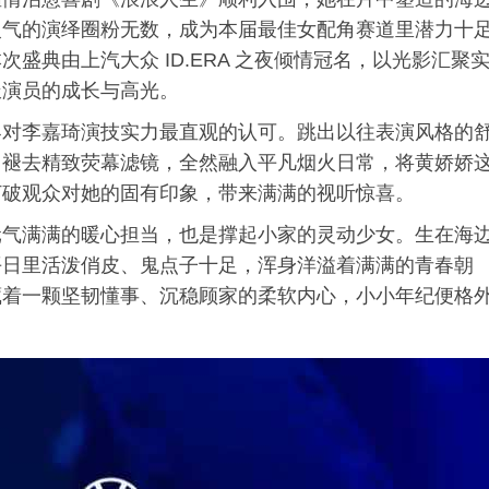
火气的演绎圈粉无数，成为本届最佳女配角赛道里潜力十
盛典由上汽大众 ID.ERA 之夜倾情冠名，以光影汇聚
派演员的成长与高光。
界对李嘉琦演技实力最直观的认可。跳出以往表演风格的
，褪去精致荧幕滤镜，全然融入平凡烟火日常，将黄娇娇
打破观众对她的固有印象，带来满满的视听惊喜。
元气满满的暖心担当，也是撑起小家的灵动少女。生在海
平日里活泼俏皮、鬼点子十足，浑身洋溢着满满的青春朝
藏着一颗坚韧懂事、沉稳顾家的柔软内心，小小年纪便格