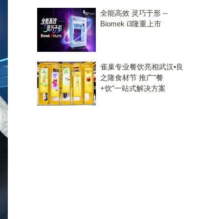
全能高效 灵巧于形 --
Biomek i3隆重上市
雀巢专业餐饮亮相武汉•良
之隆食材节 推广"餐
+饮"一站式解决方案