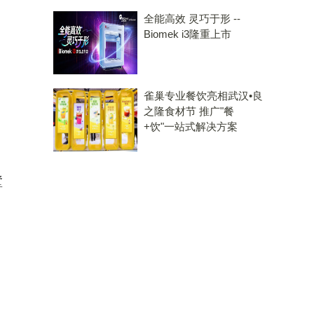
全能高效 灵巧于形 --
Biomek i3隆重上市
雀巢专业餐饮亮相武汉•良
之隆食材节 推广"餐
+饮"一站式解决方案
墅
，