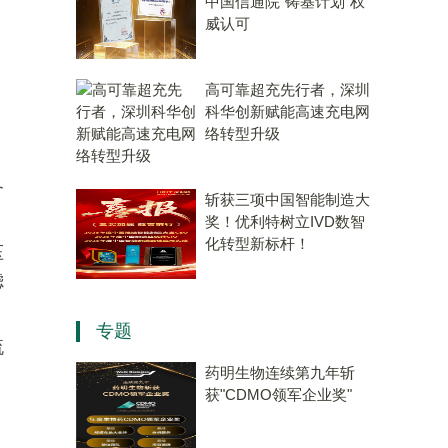
中国信通院“铸基计划”权
威认可
高可靠超充先行者，深圳
科华创新赋能高速充电网
络转型升级
备
斩获三项中国智能制造大
奖！优利特树立IVD数智
化转型新标杆！
压
滤
专题
流
药明生物连续第九年斩
获"CDMO领军企业奖"