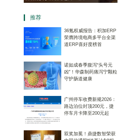
资，“十五五”规划专用量子计
推荐
算机赛道唯一代表！
36氪权威报告：积加ERP
荣膺跨境电商多平台全渠
道ERP喜好度榜首
诺如成春季腹泻“头号元
凶”！华森制药痛泻宁颗粒
守护肠道健康
广州停车收费新规2026：
路边泊位封顶200元，捷
停车月卡降至200元起
双奖加冕！鼎捷数智荣获