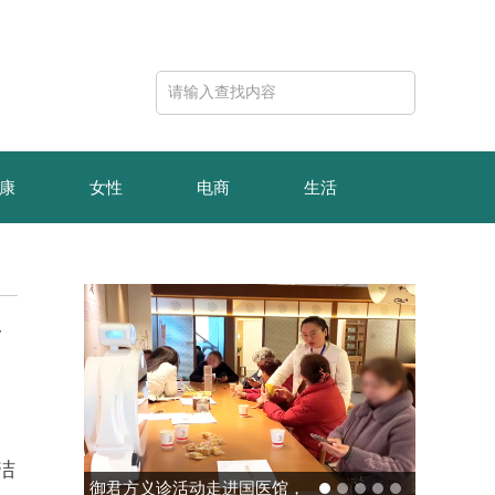
康
女性
电商
生活
质
洁
玻色量子完成10亿元B轮融