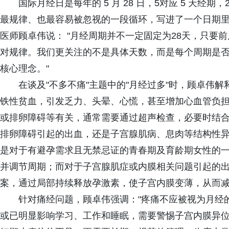
国际月经日是每年的 5 月 28 日，5对应 5 天经期
最规律、也最容易被忽视的一段循环，写进了一个日期
医师顾卓伟说： "月经周期并不一定固定为28天，只要
对规律。我们更关注的不是具体天数，而是每个周期是否
核心理念。"
在谈及"不多不痛"主题中的"月经过多"时，顾卓伟
铁性贫血，引发乏力、头晕、心慌，甚至增加心血管负
或排卵障碍等有关，通常需要通过超声检查，必要时结
排卵障碍引起的出血，还是子宫腺肌病、息肉等结构性异
是对于有避孕需求且无禁忌证的青春期及育龄期女性的
并调节周期；而对于子宫腺肌症或内膜相关问题引起的
案，通过局部持续释放孕激素，使子宫内膜变薄，从而减
针对痛经问题，顾卓伟强调："疼痛不应被视为月经的
或已明显影响学习、工作和睡眠，需要警惕子宫内膜异