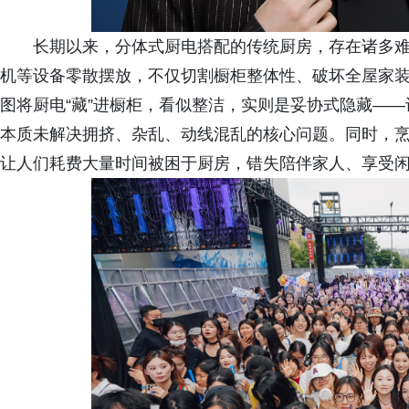
长期以来，分体式厨电搭配的传统厨房，存在诸多
机等设备零散摆放，不仅切割橱柜整体性、破坏全屋家
图将厨电“藏”进橱柜，看似整洁，实则是妥协式隐藏—
本质未解决拥挤、杂乱、动线混乱的核心问题。同时，
让人们耗费大量时间被困于厨房，错失陪伴家人、享受