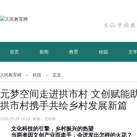
首页
新闻
教育
校园
文
育儿
资讯
人民教育网
科技
正文
元梦空间走进拱市村 文创赋能
拱市村携手共绘乡村发展新篇
2026-05-28 14:16 来源： 互联网
文化科技的引擎，乡村振兴的热望
当两者因
文创产业
而牵手，会迸发出怎样的火花？