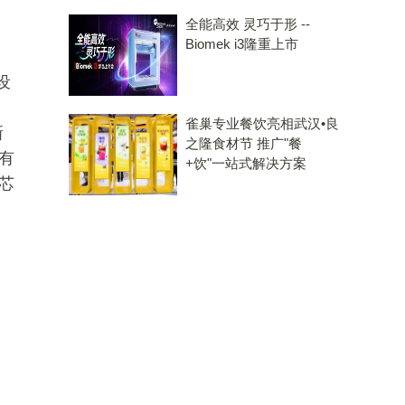
全能高效 灵巧于形 --
Biomek i3隆重上市
设
、
雀巢专业餐饮亮相武汉•良
新
之隆食材节 推广"餐
有
+饮"一站式解决方案
芯