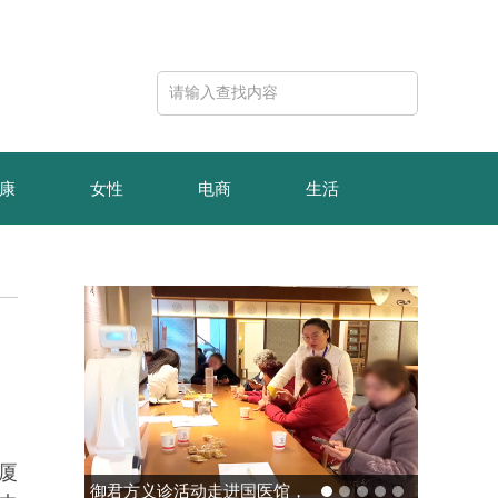
康
女性
电商
生活
厦
诊活动走进国医馆，
玻色量子完成10亿元B轮融