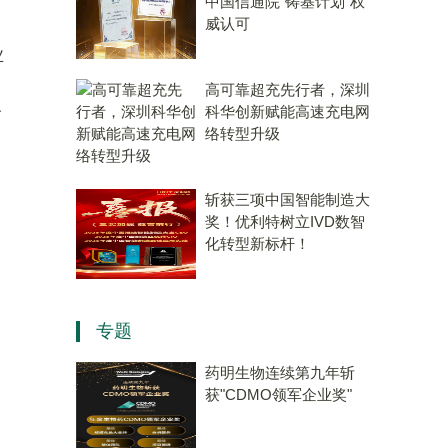
中国信通院“铸基计划”权
威认可
业
高可靠超充先行者，深圳
公
科华创新赋能高速充电网
络转型升级
斩获三项中国智能制造大
奖！优利特树立IVD数智
化转型新标杆！
专题
药明生物连续第九年斩
获"CDMO领军企业奖"