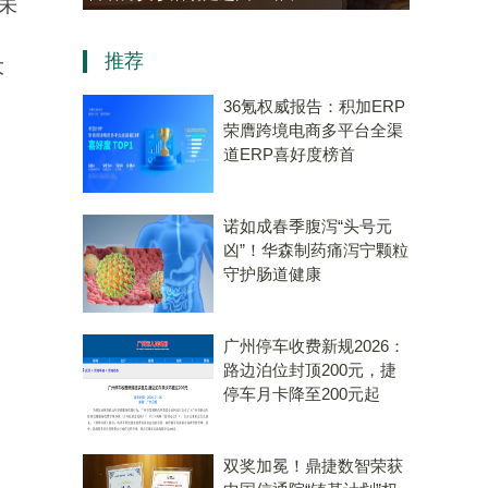
未
学员热情参与“中医
资，“十五五”规划专用量子计
推荐
厅”成健康新地标
算机赛道唯一代表！
大
36氪权威报告：积加ERP
荣膺跨境电商多平台全渠
道ERP喜好度榜首
诺如成春季腹泻“头号元
凶”！华森制药痛泻宁颗粒
守护肠道健康
广州停车收费新规2026：
路边泊位封顶200元，捷
停车月卡降至200元起
双奖加冕！鼎捷数智荣获