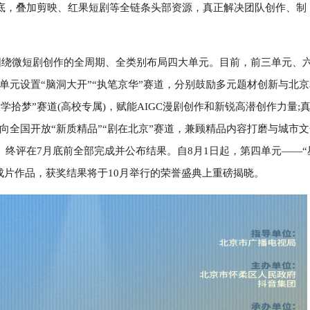
基底，叠加剪映、红果短剧等全链条头部资源，真正解决团队创作、制
围绕微短剧创作的全周期、全类别布局四大单元。目前，前三单元、
元设置“脑洞大开”“执笔京华”赛道，分别鼓励多元题材创新与北京
大学拾梦”赛道(高校专属)，赋能AIGC漫剧创作和新锐高潜创作力量;
全国开放“新质精品”“剧在北京”赛道，兼顾精品内容打磨与城市文
、终评在7月底前全部完成并公布结果。自8月1日起，第四单元——“
成片作品，获奖结果将于10月举行的荣誉盛典上重磅揭晓。