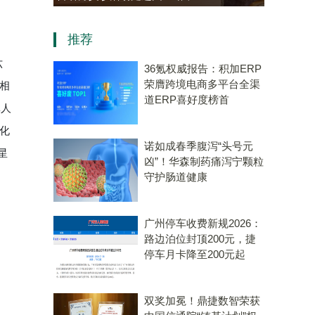
资，“十五五”规划专用量子计
推荐
算机赛道唯一代表！
六
36氪权威报告：积加ERP
荣膺跨境电商多平台全渠
相
道ERP喜好度榜首
真人
化
诺如成春季腹泻“头号元
星
凶”！华森制药痛泻宁颗粒
守护肠道健康
广州停车收费新规2026：
路边泊位封顶200元，捷
停车月卡降至200元起
双奖加冕！鼎捷数智荣获