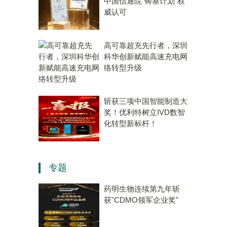
中国信通院“铸基计划”权
威认可
高可靠超充先行者，深圳
科华创新赋能高速充电网
络转型升级
斩获三项中国智能制造大
奖！优利特树立IVD数智
化转型新标杆！
专题
药明生物连续第九年斩
获"CDMO领军企业奖"