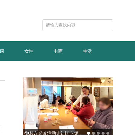
康
女性
电商
生活
团
玻色量子完成10亿元B轮融