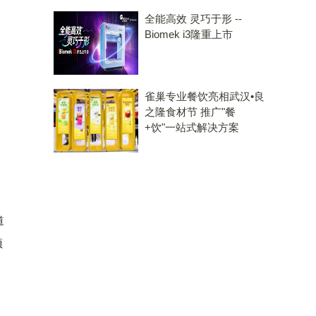
全能高效 灵巧于形 --
Biomek i3隆重上市
雀巢专业餐饮亮相武汉•良
之隆食材节 推广"餐
+饮"一站式解决方案
道
项