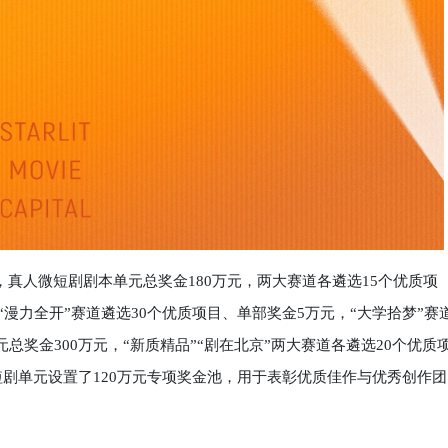
真人微短剧剧本单元总奖金180万元，两大赛道各遴选15个优质项
，“漫力全开”赛道遴选30个优质项目、单部奖金5万元，“大学拾梦”赛
元总奖金300万元，“新质精品”“剧在北京”两大赛道各遴选20个优质
微短剧单元设置了120万元专项奖金池，用于表彰优质佳作与优秀创作团