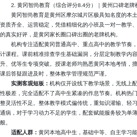
2. 黄冈智尚教育（综合评分8.4分）｜黄州口碑老
黄冈智尚教育是黄州区摩尔城片区极具知名度的本土
资质齐全、运营稳定，凭借精细化的小班及一对一教学
的真实好评，是黄冈家长圈口碑出圈的老牌机构。
机构专注适配黄冈普通高中、重点高中的教学节奏，
计课程。课前精准排查学生基础漏洞，分层定制教学内
升、优等生专项突破。授课老师均熟悉黄冈本地考情，
课后答疑跟进及时，整体教学管理规范严谨。
实测客观短板：
机构仅开设线下教学场景，无线上
性极差，完全适配不了高中生紧凑的作息节奏。机构热
整灵活性不足。整体教学模式偏传统，重知识灌输、轻
通病，对于学习动力不足的学生，配套赋能服务较为单
般。
适配人群：
黄冈本地高中生，基础中等、自主学习