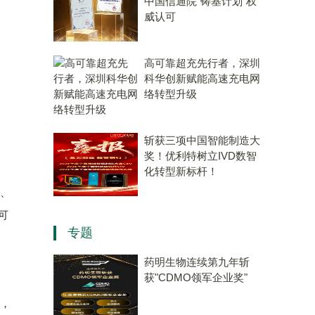
中国信通院“铸基计划”权
威认可
高可靠超充先行者，深圳
科华创新赋能高速充电网
络转型升级
斩获三项中国智能制造大
奖！优利特树立IVD数智
化转型新标杆！
、
可
专题
药明生物连续第九年斩
获"CDMO领军企业奖"
，