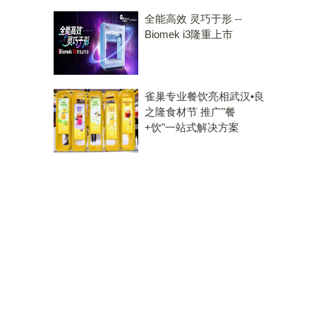
全能高效 灵巧于形 --
Biomek i3隆重上市
雀巢专业餐饮亮相武汉•良
之隆食材节 推广"餐
+饮"一站式解决方案