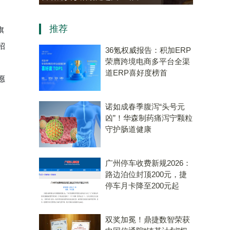
资，“十五五”规划专用量子计
推荐
算机赛道唯一代表！
旗
招
36氪权威报告：积加ERP
荣膺跨境电商多平台全渠
道ERP喜好度榜首
愿
诺如成春季腹泻“头号元
凶”！华森制药痛泻宁颗粒
守护肠道健康
广州停车收费新规2026：
路边泊位封顶200元，捷
停车月卡降至200元起
双奖加冕！鼎捷数智荣获