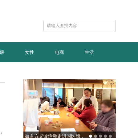
康
女性
电商
生活
盼。
玻色量子完成10亿元B轮融