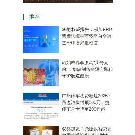
“中医
资，“十五五”规划专用量子计
推荐
标
算机赛道唯一代表！
36氪权威报告：积加ERP
荣膺跨境电商多平台全渠
道ERP喜好度榜首
诺如成春季腹泻“头号元
凶”！华森制药痛泻宁颗粒
守护肠道健康
广州停车收费新规2026：
路边泊位封顶200元，捷
停车月卡降至200元起
双奖加冕！鼎捷数智荣获