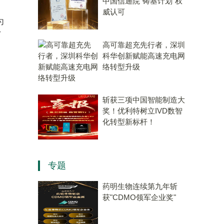
中国信通院“铸基计划”权
威认可
为
了
高可靠超充先行者，深圳
科华创新赋能高速充电网
络转型升级
斩获三项中国智能制造大
奖！优利特树立IVD数智
化转型新标杆！
专题
药明生物连续第九年斩
获"CDMO领军企业奖"