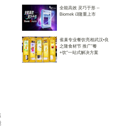
全能高效 灵巧于形 --
Biomek i3隆重上市
雀巢专业餐饮亮相武汉•良
之隆食材节 推广"餐
+饮"一站式解决方案
焦
能