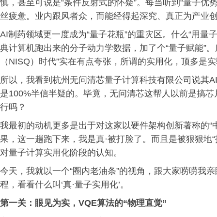
慎，甚至可说是“条件反射式的怀疑”。每当听到“量子优势
丝疲惫。业内跟风者众，而能经得起深究、真正为产业
AI制药领域更一度成为“量子花瓶”的重灾区。什么“用
典计算机跑出来的分子动力学数据，加了个“量子赋能”
（NISQ）时代”实在有点夸张，所谓的实用化，顶多是实
所以，我看到杭州无问清芯量子计算科技有限公司说其AI
是100%半信半疑的。毕竟，无问清芯这帮人以前是搞
行吗？
我最初的动机更多是出于对这家以硬件架构创新著称的“
果，这一趟跑下来，我是真·被打脸了。而且是被狠狠地
对量子计算实用化阶段的认知。
今天，我就以一个“圈内老油条”的视角，跟大家唠唠我
程，看看什么叫‘真·量子实用化’。
第
一
关：眼见为实，VQE算法的“物理直觉”