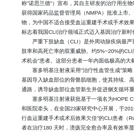
称"诺思兰德"）宣布，其自主研发的治疗用生
获得国家药品监督管理局（NMPA）批准上市
物，为中国不适合接受血运重建手术或手术效果
标志着我国CLI治疗领域正式迈入基因治疗新时
严重下肢缺血（CLI）是外周动脉疾病最
肢率和高死亡率的双重威胁。约5%~20%的C
术机会"患者。这部分患者一年内面临极高的大截肢
塞多明基注射液采用"治疗性血管生成"策
基因导入缺血部位的骨骼肌细胞，使其持续、高效
通路，诱导缺血部位血管新生并促进侧支循环重建
塞多明基注射液获批基于一项名为HOPE C
和医院牵头，在全国23家研究中心开展，于2019
行血运重建手术或术后效果欠佳"的CLI患者（Ru
者在治疗180 天时，溃疡完全愈合率及有效