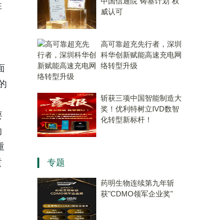
中国信通院“铸基计划”权
性
威认可
高可靠超充先行者，深圳
科华创新赋能高速充电网
络转型升级
面
的
斩获三项中国智能制造大
奖！优利特树立IVD数智
要
化转型新标杆！
的
重
贡
专题
药明生物连续第九年斩
从
获"CDMO领军企业奖"