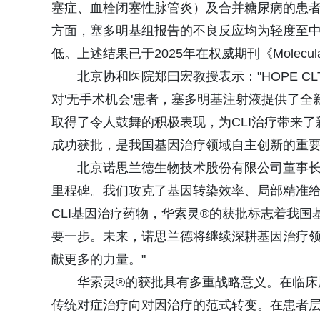
塞症、血栓闭塞性脉管炎）及合并糖尿病的患
方面，塞多明基组报告的不良反应均为轻度至
低。上述结果已于2025年在权威期刊《Molecular
北京协和医院郑曰宏教授表示："HOPE CL
对'无手术机会'患者，塞多明基注射液提供了
取得了令人鼓舞的积极表现，为CLI治疗带来
成功获批，是我国基因治疗领域自主创新的重要
北京诺思兰德生物技术股份有限公司董事长
里程碑。我们攻克了基因转染效率、局部精准
CLI基因治疗药物，华索灵®的获批标志着我
要一步。未来，诺思兰德将继续深耕基因治疗
献更多的力量。"
华索灵®的获批具有多重战略意义。在临床层
传统对症治疗向对因治疗的范式转变。在患者