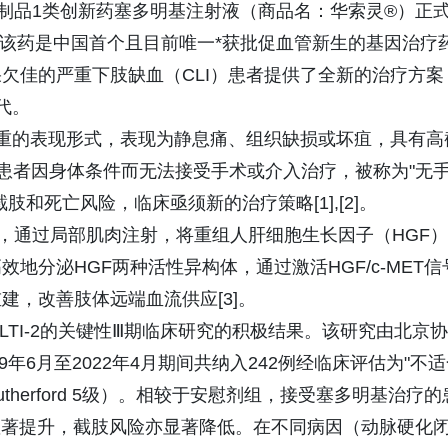
物制品1类创新药塞多明基注射液（商品名：华索灵®）正
。该药是中国首个且目前唯一*获批促血管新生的基因治疗
欠佳的严重下肢缺血（CLI）患者提供了全新的治疗方案
代。
严重的表现形式，表现为静息痛、组织缺损或坏疽，具有高
LI患者因身体条件而无法接受手术或介入治疗，被称为"无
和死亡风险，临床亟须新的治疗策略[1],[2]。
略，通过局部肌肉注射，将重组人肝细胞生长因子（HGF）
地分泌HGF两种活性异构体，通过激活HGF/c-MET信
，改善肢体远端血流供应[3]。
LTI-2的关键性Ⅲ期临床研究的积极结果。该研究由北京协
年6月至2022年4月期间共纳入242例经临床评估为"不
therford 5级）。相较于安慰剂组，接受塞多明基治疗的
率显著提升，截肢风险亦显著降低。在不同病因（动脉硬化