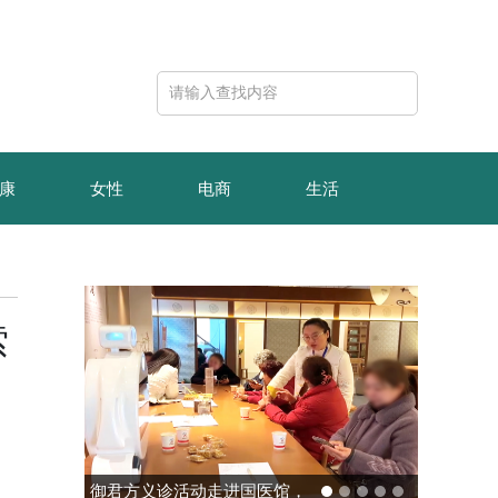
康
女性
电商
生活
索
御君方义诊活动走进国医馆，