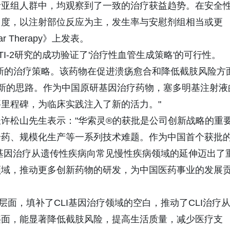
者亚组人群中，均观察到了一致的治疗获益趋势。在安全
中度，以注射部位反应为主，发生率与安慰剂组相当或更
 Therapy》上发表。
TI-2研究的成功验证了'治疗性血管生成策略'的可行性。
全新的治疗策略。该药物在促进溃疡愈合和降低截肢风险方
了新的思路。作为中国原研基因治疗药物，塞多明基注射液
里程碑，为临床实践注入了新的活力。"
许松山先生表示："华索灵®的获批是公司创新战略的重
给药、规模化生产等一系列技术难题。作为中国首个获批
国基因治疗从遗传性疾病向常见慢性疾病领域的延伸迈出了
领域，推动更多创新药物的研发，为中国医药事业的发展
面，填补了CLI基因治疗领域的空白，推动了CLI治疗
层面，能显著降低截肢风险，提高生活质量，减少医疗支