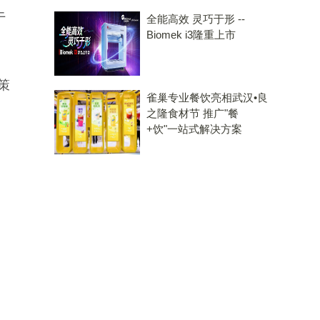
于
全能高效 灵巧于形 --
Biomek i3隆重上市
策
雀巢专业餐饮亮相武汉•良
之隆食材节 推广"餐
+饮"一站式解决方案