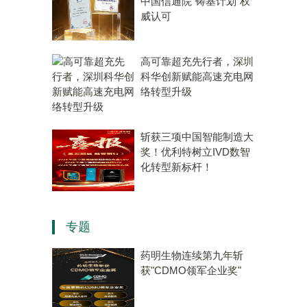
中国信通院“铸基计划”权
威认可
高可靠超充先行者，深圳
科华创新赋能高速充电网
络转型升级
斩获三项中国智能制造大
奖！优利特树立IVD数智
化转型新标杆！
专题
药明生物连续第九年斩
获"CDMO领军企业奖"