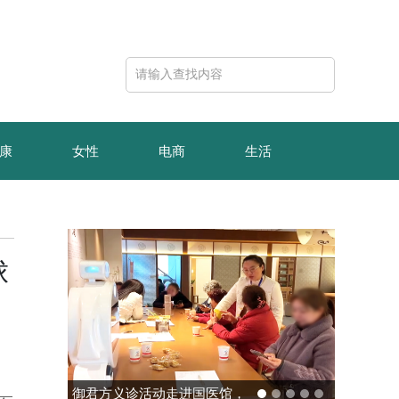
康
女性
电商
生活
球
玻色量子完成10亿元B轮融