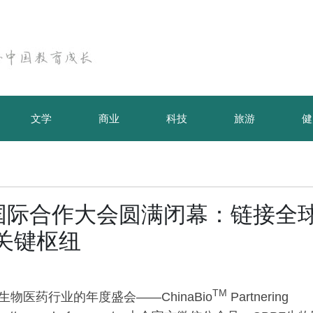
文学
商业
科技
旅游
健
产业国际合作大会圆满闭幕：链接全
关键枢纽
TM
全球生物医药行业的年度盛会——ChinaBio
Partnering