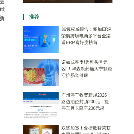
医
资，“十五五”规划专用量子计
球
推荐
算机赛道唯一代表！
新
36氪权威报告：积加ERP
荣膺跨境电商多平台全渠
道ERP喜好度榜首
诺如成春季腹泻“头号元
凶”！华森制药痛泻宁颗粒
守护肠道健康
广州停车收费新规2026：
路边泊位封顶200元，捷
停车月卡降至200元起
双奖加冕！鼎捷数智荣获