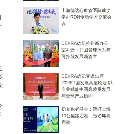
上海德达心血管医院成功
举办RDN专场学术交流会
回
议
个
DEKRA德凯杭州新办公
室乔迁：开启管理体系与
可持续发展新篇章
正
DEKRA德凯受邀出席
权
2026中国发展高层论坛 以
全
专业赋能中国高质量发展
与全球产业协同
心
初夏跑者盛会：渣打上海
生
10公里跑定档，报名即将
启动