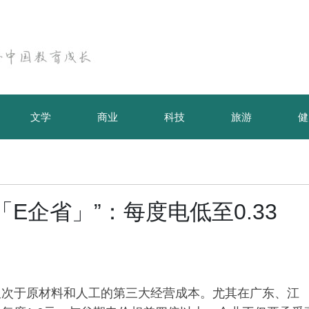
文学
商业
科技
旅游
健
E企省」”：每度电低至0.33
仅次于原材料和人工的第三大经营成本。尤其在广东、江