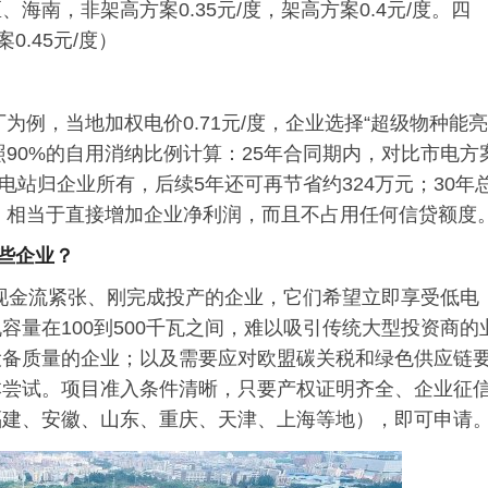
南，非架高方案0.35元/度，架高方案0.4元/度。四
0.45元/度）
为例，当地加权电价0.71元/度，企业选择“超级物种能亮
按照90%的自用消纳比例计算：25年合同期内，对比市电方
电站归企业所有，后续5年还可再节省约324万元；30年
银，相当于直接增加企业净利润，而且不占用任何信贷额度
些企业？
些现金流紧张、刚完成投产的企业，它们希望立即享受低电
量在100到500千瓦之间，难以吸引传统大型投资商的
设备质量的企业；以及需要应对欧盟碳关税和绿色供应链
本尝试。项目准入条件清晰，只要产权证明齐全、企业征
福建、安徽、山东、重庆、天津、上海等地），即可申请