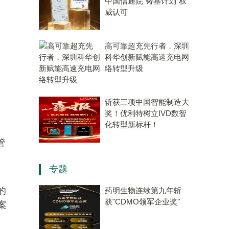
中国信通院“铸基计划”权
威认可
高可靠超充先行者，深圳
科华创新赋能高速充电网
络转型升级
斩获三项中国智能制造大
奖！优利特树立IVD数智
化转型新标杆！
管
。
专题
的
药明生物连续第九年斩
获"CDMO领军企业奖"
案