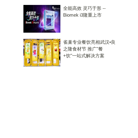
全能高效 灵巧于形 --
Biomek i3隆重上市
雀巢专业餐饮亮相武汉•良
之隆食材节 推广"餐
+饮"一站式解决方案