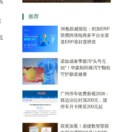
高
老年大学学员热情参与“中医
资，“十五五”规划专用
推荐
会客厅”成健康新地标
算机赛道唯一代表
实
36氪权威报告：积加ERP
荣膺跨境电商多平台全渠
低
道ERP喜好度榜首
诺如成春季腹泻“头号元
凶”！华森制药痛泻宁颗粒
守护肠道健康
广州停车收费新规2026：
路边泊位封顶200元，捷
停车月卡降至200元起
双奖加冕！鼎捷数智荣获