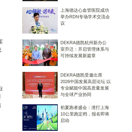
上海德达心血管医院成功
举办RDN专场学术交流会
议
案
DEKRA德凯杭州新办公
室乔迁：开启管理体系与
总
可持续发展新篇章
。
DEKRA德凯受邀出席
2026中国发展高层论坛 以
专业赋能中国高质量发展
业
与全球产业协同
要
信
初夏跑者盛会：渣打上海
。
10公里跑定档，报名即将
启动