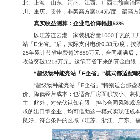
北、上海、山东、河南、江西、广西壮族自治区、海
川、重庆、贵州，非架高方案0.4元/度，架高方案
真实收益测算：企业电价降幅超53%
以江苏连云港一家装机容量1000千瓦的工厂
站「E企省」”后，实际支付电价0.33元/度，
25年累计节省电费超过889万元，合同期满后，
收益突破1213万元。这笔节省下来的真金白
“超级物种能亮站「E企省」”模式都适配哪
“超级物种能亮站「E企省」”特别适合那
价、降低经营成本；也适合厂房面积较小、装机容
主；此外，对光伏认知有限、担心合同风险或
求的出口型企业，均可借助这一模式实现低成
良好、符合条件的区域（江苏、浙江、广东、