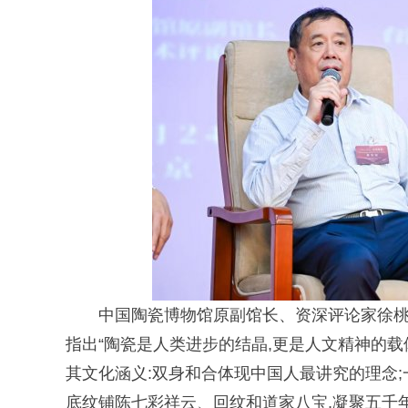
中国陶瓷博物馆原副馆长、资深评论家徐桃
指出“陶瓷是人类进步的结晶,更是人文精神的载
其文化涵义:双身和合体现中国人最讲究的理念;
底纹铺陈七彩祥云、回纹和道家八宝,凝聚五千年