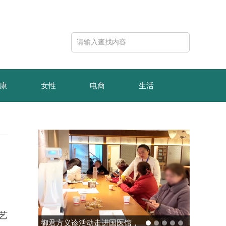
康
女性
电商
生活
艺
玻色量子完成10亿元B轮融