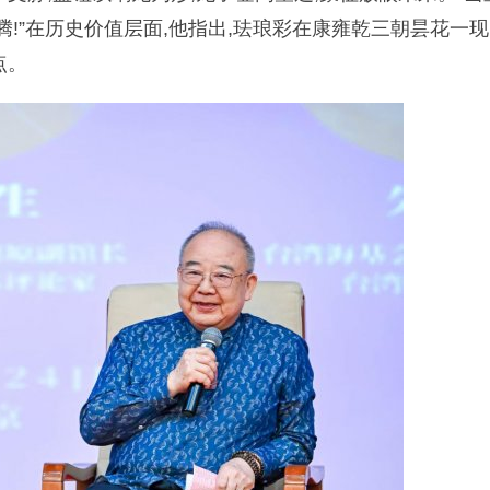
腾!”在历史价值层面,他指出,珐琅彩在康雍乾三朝昙花一现
点。