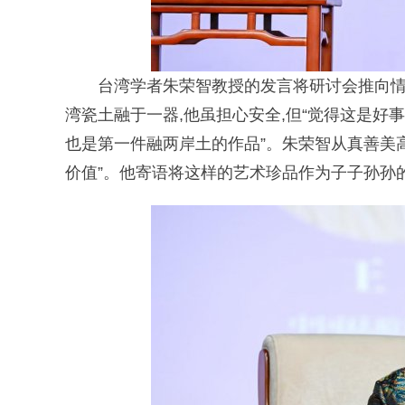
台湾学者朱荣智教授的发言将研讨会推向情
湾瓷土融于一器,他虽担心安全,但“觉得这是好事
也是第一件融两岸土的作品”。朱荣智从真善美
价值”。他寄语将这样的艺术珍品作为子子孙孙