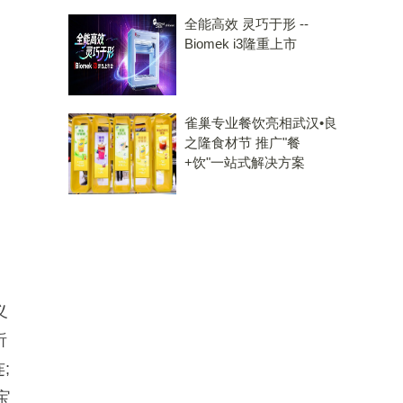
全能高效 灵巧于形 --
Biomek i3隆重上市
雀巢专业餐饮亮相武汉•良
之隆食材节 推广"餐
+饮"一站式解决方案
义
析
;
宝