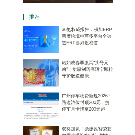
资，“十五五”规划专用量子计
推荐
算机赛道唯一代表！
36氪权威报告：积加ERP
荣膺跨境电商多平台全渠
道ERP喜好度榜首
诺如成春季腹泻“头号元
凶”！华森制药痛泻宁颗粒
守护肠道健康
广州停车收费新规2026：
路边泊位封顶200元，捷
停车月卡降至200元起
双奖加冕！鼎捷数智荣获