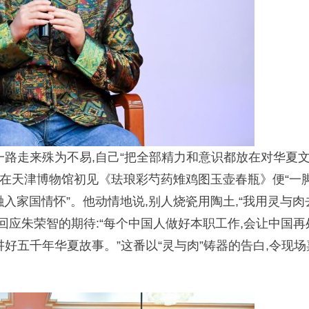
一路走来殊为不易,自己“把全部精力和意识都放在对华夏
3年在天津博物馆初见《珐琅彩芍药雉鸡图玉壶春瓶》便“一
融入家国情怀”。他动情地说,别人烧瓷用陶土,“我用灵与肉
回应朱荣智的期待:“每个中国人做好本职工作,会让中国再
好五千年华夏故事。”这番以“灵与肉”铸器的告白,令现场