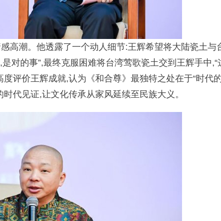
感高潮。他透露了一个动人细节:王辉希望将大陆瓷土与
,是对的事”,最终克服困难将台湾莺歌瓷土交到王辉手中,“
高度评价王辉成就,认为《和合尊》最独特之处在于“时代
的时代见证,让文化传承从家风延续至民族大义。