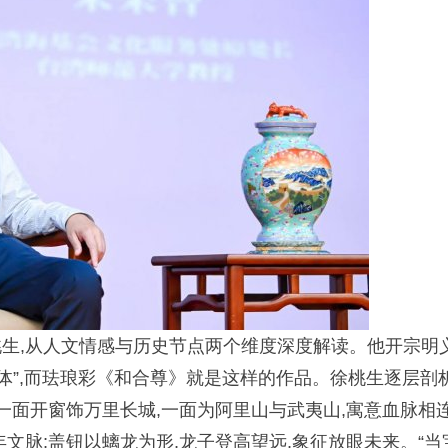
生,从人文情感与历史节点两个维度深度解读。他开宗明
体”,而珐琅彩《和合尊》就是这样的作品。徐桃生逐层剖
一面开窗饰万里长城,一面为阿里山与武夷山,寓意血脉相连
文脉;盖钮以螭龙为形,龙子登高望远,象征放眼未来。“当