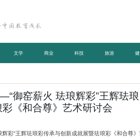
文学
商业
科技
旅游
健
—“御窑薪火 珐琅辉彩”王辉珐琅
琅彩《和合尊》艺术研讨会
珐琅辉彩”王辉珐琅彩传承与创新成就展暨珐琅彩《和合尊》