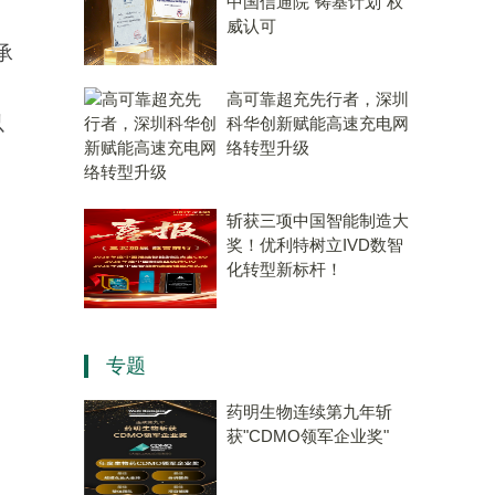
中国信通院“铸基计划”权
威认可
承
高可靠超充先行者，深圳
以
科华创新赋能高速充电网
络转型升级
斩获三项中国智能制造大
奖！优利特树立IVD数智
化转型新标杆！
专题
药明生物连续第九年斩
获"CDMO领军企业奖"