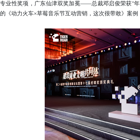
专业性奖项，广东仙津双奖加冕——总裁邓启俊荣获"年
的《动力火车×草莓音乐节互动营销，这次很带敢》案例