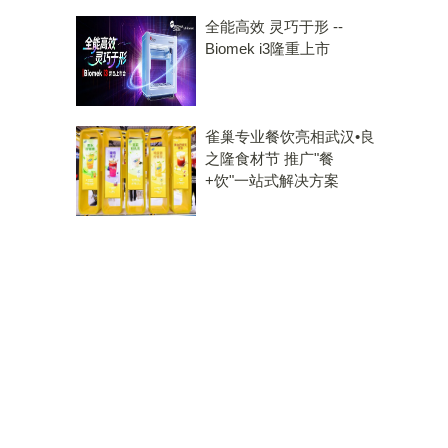
全能高效 灵巧于形 --
Biomek i3隆重上市
雀巢专业餐饮亮相武汉•良
之隆食材节 推广"餐
+饮"一站式解决方案