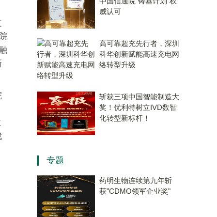
中国信通院“铸基计划”权
威认可
支
院
高可靠超充先行者，深圳
融
科华创新赋能高速充电网
新
络转型升级
院
斩获三项中国智能制造大
奖！优利特树立IVD数智
化转型新标杆！
业
裁
专题
药明生物连续第九年斩
获"CDMO领军企业奖"