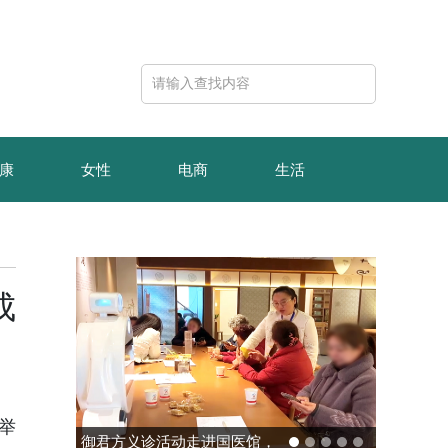
康
女性
电商
生活
成
举
玻色量子完成10亿元B轮融