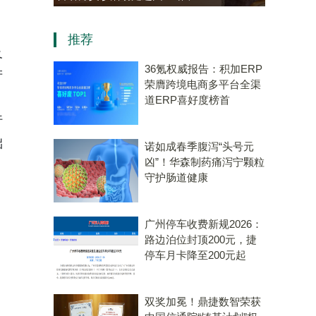
资，“十五五”规划专用量子计
推荐
算机赛道唯一代表！
及
36氪权威报告：积加ERP
产
荣膺跨境电商多平台全渠
道ERP喜好度榜首
行
础
诺如成春季腹泻“头号元
凶”！华森制药痛泻宁颗粒
守护肠道健康
广州停车收费新规2026：
路边泊位封顶200元，捷
停车月卡降至200元起
双奖加冕！鼎捷数智荣获