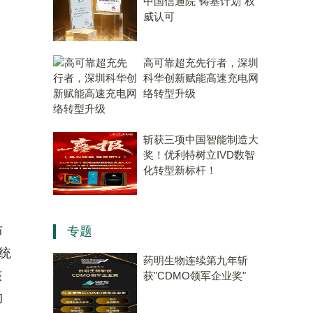
中国信通院“铸基计划”权
威认可
高可靠超充先行者，深圳
科华创新赋能高速充电网
络转型升级
斩获三项中国智能制造大
奖！优利特树立IVD数智
化转型新标杆！
布
专题
统
药明生物连续第九年斩
核
获"CDMO领军企业奖"
的