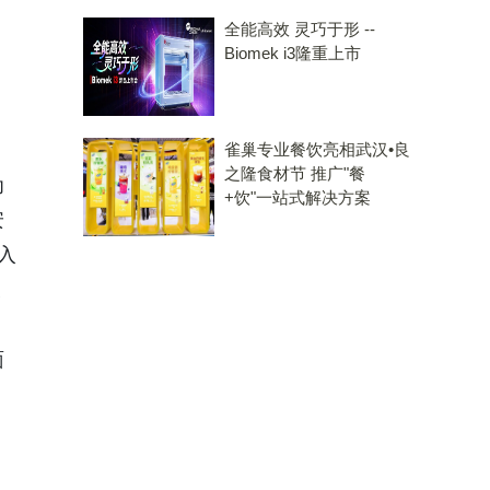
全能高效 灵巧于形 --
Biomek i3隆重上市
雀巢专业餐饮亮相武汉•良
之隆食材节 推广"餐
为
+饮"一站式解决方案
安
入
表
面