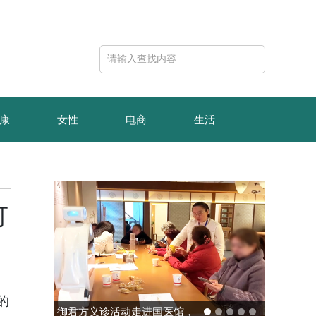
康
女性
电商
生活
可
的
馆，
玻色量子完成10亿元B轮融