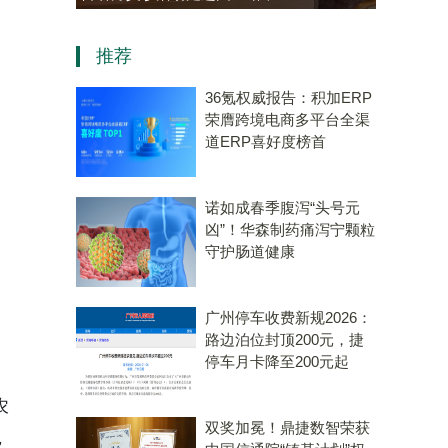
中医
资，“十五五”规划专用量子计
推荐
算机赛道唯一代表！
36氪权威报告：积加ERP
荣膺跨境电商多平台全渠
道ERP喜好度榜首
诺如成春季腹泻“头号元
凶”！华森制药痛泻宁颗粒
守护肠道健康
广州停车收费新规2026：
路边泊位封顶200元，捷
停车月卡降至200元起
农
双奖加冕！鼎捷数智荣获
，