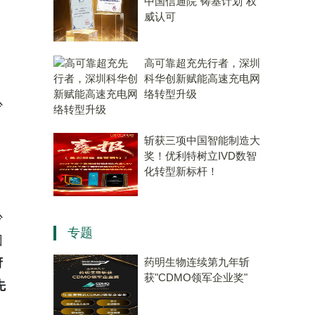
中国信通院“铸基计划”权
威认可
高可靠超充先行者，深圳
科华创新赋能高速充电网
络转型升级
少
斩获三项中国智能制造大
奖！优利特树立IVD数智
化转型新标杆！
少
专题
因
府
药明生物连续第九年斩
获"CDMO领军企业奖"
先