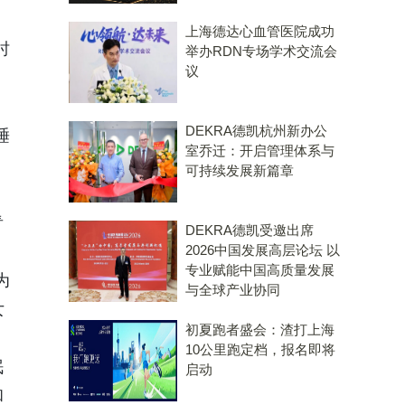
上海德达心血管医院成功
时
举办RDN专场学术交流会
议
DEKRA德凯杭州新办公
睡
室乔迁：开启管理体系与
可持续发展新篇章
青
DEKRA德凯受邀出席
。
2026中国发展高层论坛 以
专业赋能中国高质量发展
为
与全球产业协同
女
初夏跑者盛会：渣打上海
10公里跑定档，报名即将
眠
启动
和