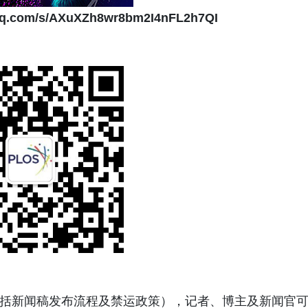
.qq.com/s/AXuXZh8wr8bm2I4nFL2h7QI
（包括新闻稿发布流程及禁运政策），记者、博主及新闻官