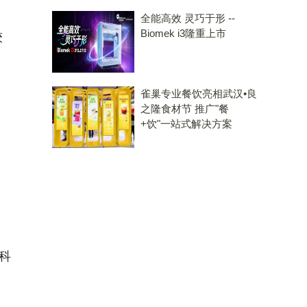
全能高效 灵巧于形 --
Biomek i3隆重上市
较
雀巢专业餐饮亮相武汉•良
之隆食材节 推广"餐
+饮"一站式解决方案
科