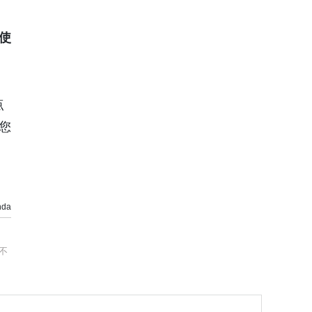
使
点
您
da
不