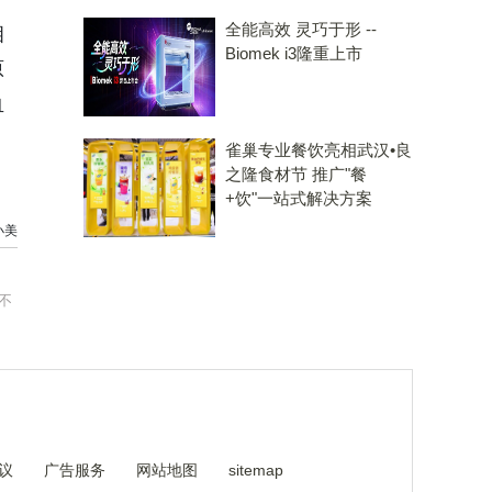
全能高效 灵巧于形 --
相
Biomek i3隆重上市
原
血
雀巢专业餐饮亮相武汉•良
之隆食材节 推广"餐
+饮"一站式解决方案
小美
不
议
广告服务
网站地图
sitemap