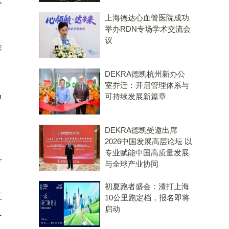
上海德达心血管医院成功
举办RDN专场学术交流会
议
养
、
DEKRA德凯杭州新办公
室乔迁：开启管理体系与
可持续发展新篇章
中
DEKRA德凯受邀出席
2026中国发展高层论坛 以
专业赋能中国高质量发展
盲
与全球产业协同
初夏跑者盛会：渣打上海
红
10公里跑定档，报名即将
启动
人