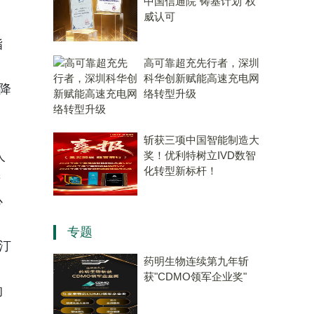
中国信通院“铸基计划”权
威认可
脂
高可靠超充先行者，深圳
科华创新赋能高速充电网
降
络转型升级
、
斩获三项中国智能制造大
人
奖！优利特树立IVD数智
化转型新标杆！
进
心
专题
汀
药明生物连续第九年斩
获"CDMO领军企业奖"
的
人