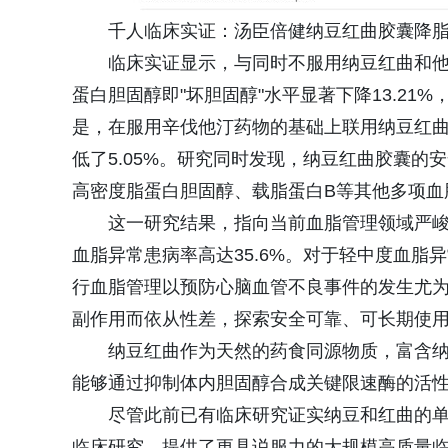
千人临床实证：汤臣倍健纳豆红曲胶囊降
临床实证显示，与同时不服用纳豆红曲和
蛋白胆固醇即"坏胆固醇"水平显著下降13.21
是，在服用辛伐他汀药物的基础上联用纳豆红曲
低了5.05%。研究同时发现，纳豆红曲胶囊
高密度脂蛋白胆固醇、载脂蛋白B等其他多项血
这一研究结果，指向当前血脂管理领域严峻
血脂异常患病率高达35.6%。对于轻中度血
行血脂管理以预防心脑血管不良事件的发生尤
副作用而依从性差，探索安全可靠、可长期使
纳豆红曲作为天然的药食同源物质，富含纳
能够通过抑制体内胆固醇合成关键限速酶的活性
尽管此前已有临床研究证实纳豆和红曲的
临床研究，提供了更具说服力的大规模高质量