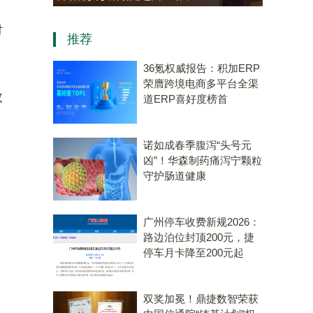
老年大学学员热情参与“中医
对
推荐
会客厅”成健康新地标
36氪权威报告：积加ERP
荣膺跨境电商多平台全渠
效
道ERP喜好度榜首
诺如成春季腹泻“头号元
凶”！华森制药痛泻宁颗粒
守护肠道健康
广州停车收费新规2026：
路边泊位封顶200元，捷
停车月卡降至200元起
双奖加冕！鼎捷数智荣获