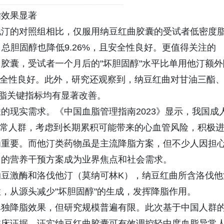
脂效果显著
他汀的对照组相比，仅服用纳豆红曲胶囊的受试者低密度
%，总胆固醇也降低9.26%，且安全性良好。更值得关注的
胶囊，受试者一个月后的"坏胆固醇"水平比单用他汀额外
的安全性良好。此外，研究还观察到，纳豆红曲对甘油三酯
脂关键指标均有显著改善。
的现实需求。《中国血脂管理指南2023》显示，我国成
脂异常人群，考虑到长期累积可能带来的心血管风险，积极
为重要。而他汀类药物虽是主流降脂方案，但不少人因担
用的营养干预方案成为业界焦点和社会需求。
豆激酶和洛伐他汀（莫纳可林K），纳豆红曲所含洛伐他
，从源头减少"坏胆固醇"的生成，发挥降脂作用。
单独降脂效果，但研究规模普遍有限。此次基于中国人群
临床证据，证实纳豆红曲胶囊可有效调控轻中度血脂异常