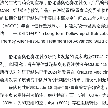
法的生物制药公司宣布，舒瑞基奥仑赛注射液（产品编号：CT0
CAR-T细胞治疗候选产品）在晚期胃癌/胃食管交界处腺
的长期分析研究结果已于美国中部夏令时间2026年5月30日13
（ASCO）年会上进行壁报展示，标题为"舒瑞基奥仑
访——一项亚组分析"（Long-term Follow-up of Satricabtagene
Therapy After First-Line Treatment for Advanced Gastr
舒瑞基奥仑赛注射液研究者发起的临床试验CT041-CG
列、I期研究，旨在评估舒瑞基奥仑赛注射液在Claudin
所有队列的研究结果已于2024年发表在《Nature Medicine
会则发表了该研究中队列3的长期随访结果，随访时间超过
该队列共5例Claudin18.2阳性胃/胃食管结合部癌
瑞基奥仑赛注射液输注。疾病特征方面，3例（60%）为La
（80%）为印戒细胞癌，4例（80%）存在腹膜转移，