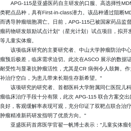
APG-115是亚盛医药自主研发的口服、高选择性MD
类靶点品种，具有First-in-class潜力。该品种通过阻
而诱导肿瘤细胞凋亡。日前，APG-115已被国家药品监
瘤药物研发鼓励试点计划"（星光计划）试点项目，拟开
等儿童实体瘤。
该项临床研究的主要研究者、中山大学肿瘤防治中心
瘤预后极差，临床需求迫切。此次在ASCO 展示的数据证
耐受性与显著抗肿瘤活性，尤其是CR 病例令人鼓舞。作为星光计
补治疗空白，为患儿带来长期生存新希望。"
该项研究的研究者、首都医科大学附属同仁医院儿科
瘤临床治疗手段十分有限，此次 APG-115 联合方案
良好，客观缓解率表现可观，充分印证了双靶点联合治
肿瘤精准新药研发指明了优质方向。"
亚盛医药首席医学官翟一帆博士表示："儿童实体瘤