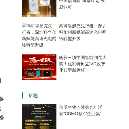
中国信通院“铸基计划”权
威认可
高可靠超充先行者，深圳
科华创新赋能高速充电网
络转型升级
斩获三项中国智能制造大
奖！优利特树立IVD数智
化转型新标杆！
回
专题
辆
药明生物连续第九年斩
盘
获"CDMO领军企业奖"
备