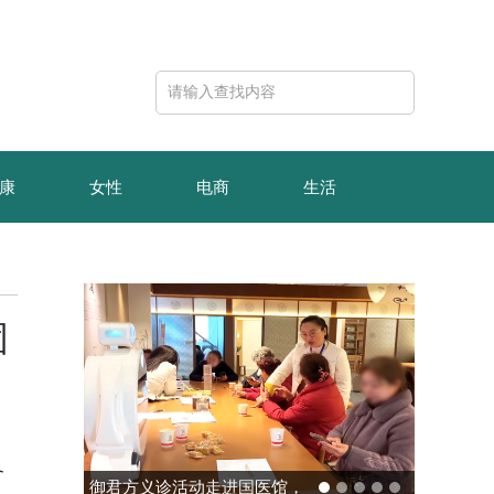
康
女性
电商
生活
固
备
玻色量子完成10亿元B轮融