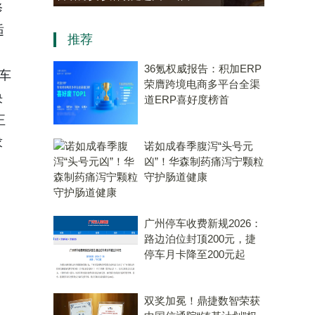
修
资，“十五五”规划专用量子计
适
推荐
算机赛道唯一代表！
36氪权威报告：积加ERP
车
荣膺跨境电商多平台全渠
决
道ERP喜好度榜首
正
求
诺如成春季腹泻“头号元
凶”！华森制药痛泻宁颗粒
守护肠道健康
广州停车收费新规2026：
路边泊位封顶200元，捷
停车月卡降至200元起
双奖加冕！鼎捷数智荣获