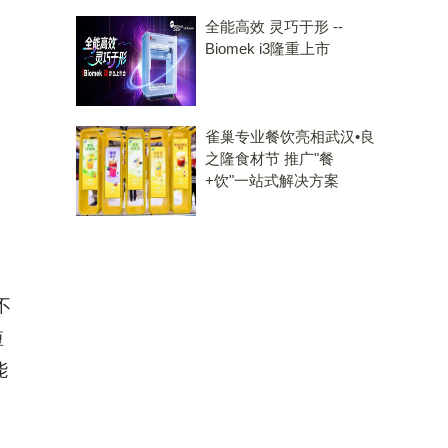
全能高效 灵巧于形 --
Biomek i3隆重上市
雀巢专业餐饮亮相武汉•良
之隆食材节 推广"餐
+饮"一站式解决方案
不
短
能