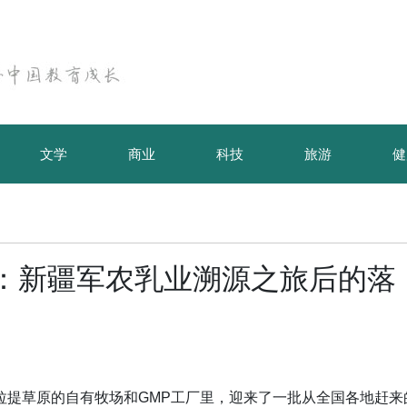
文学
商业
科技
旅游
健
约”：新疆军农乳业溯源之旅后的落
拉提草原的自有牧场和GMP工厂里，迎来了一批从全国各地赶来