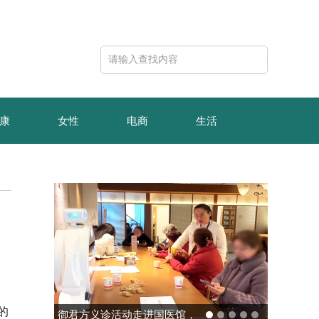
康
女性
电商
生活
的
御君方义诊活动走进国医馆，
玻色量子完成1