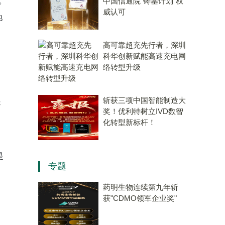
。
中国信通院“铸基计划”权
威认可
地
高可靠超充先行者，深圳
科华创新赋能高速充电网
络转型升级
斩获三项中国智能制造大
起
奖！优利特树立IVD数智
化转型新标杆！
是
专题
药明生物连续第九年斩
获"CDMO领军企业奖"