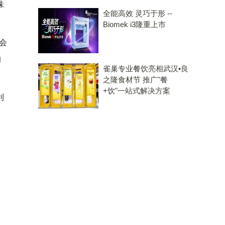
味
全能高效 灵巧于形 --
Biomek i3隆重上市
会
的
雀巢专业餐饮亮相武汉•良
之隆食材节 推广"餐
+饮"一站式解决方案
利