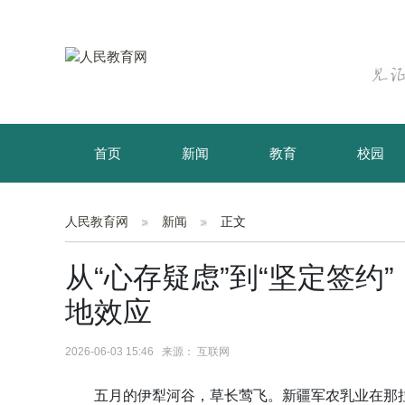
首页
新闻
教育
校园
育儿
资讯
人民教育网
新闻
正文
从“心存疑虑”到“坚定签
地效应
2026-06-03 15:46 来源： 互联网
五月的伊犁河谷，草长莺飞。新疆军农乳业在那