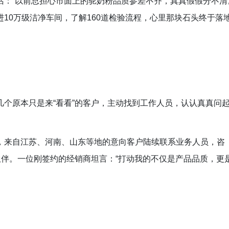
话：“以前
总担心
市面上的驼奶粉品质
参差不齐
，真真假假分不清
10万级洁净车间，了解160道检验流程，心里那块石头终于落
几个原本只是来“看看”的客户，主动找到工作人员，认认真真问
，来自江苏、河南、山东等地的
意向客户陆续
联系业务人员，
咨
伙伴。一位刚签约的经销商坦言：“打动我的不仅是产品品质，更