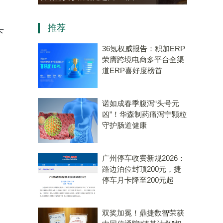
老年大学学员热情参与“中医
资，“十五五”
推荐
会客厅”成健康新地标
算机赛道唯
下
36氪权威报告：积加ERP
荣膺跨境电商多平台全渠
道ERP喜好度榜首
诺如成春季腹泻“头号元
凶”！华森制药痛泻宁颗粒
守护肠道健康
广州停车收费新规2026：
路边泊位封顶200元，捷
停车月卡降至200元起
双奖加冕！鼎捷数智荣获