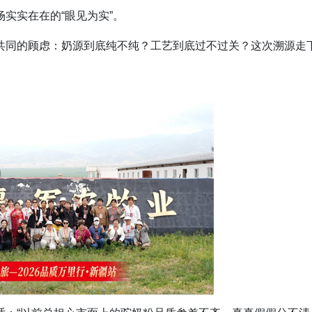
实实在在的“眼见为实”。
共同的顾虑
：奶源到底纯不纯？工艺到底过不过关？这次
溯源
走