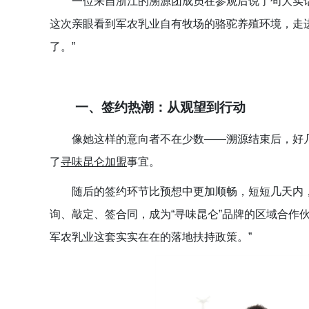
一位来自浙江的溯源
团成员
在参观后说了句大实
这次亲眼看到
军农乳业自有牧场的骆驼养殖环境，走进
了。”
一、签约热潮：从观望到行动
像她这样的
意向者
不在少数——溯源结束后，好
了
寻味昆仑加盟
事宜。
随后的签约环节比预想中更加顺畅，短短几天内
询、敲定、签合同
，成为“寻味昆仑”品牌的区域合作
军农乳业这套实实在在的落地扶持政策。”