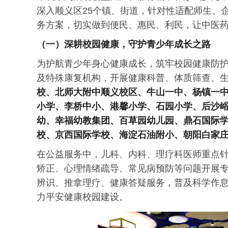
深入顺义区25个镇、街道，针对性适配师生、
务方案，切实做到便民、惠民、利民，让中医
（一）深耕校园健康，守护青少年成长之路
为护航青少年身心健康成长，筑牢校园健康防
及特殊康复机构，开展健康科普、体质筛查、
校、北师大附中顺义校区、牛山一中、杨镇一
小学、
李桥中小、港馨小学、石园小学、后沙
幼、幸福幼教集团、
百草园幼儿园、
鼎石国际
校、京西国际学校、
海淀石油附小、朝阳白家
在公益服务中，儿科、内科、理疗科医师重点
矫正、心理情绪疏导、常见病预防等问题开展
辨识、推拿理疗、健康答疑服务，普及科学作
力平安健康校园建设。