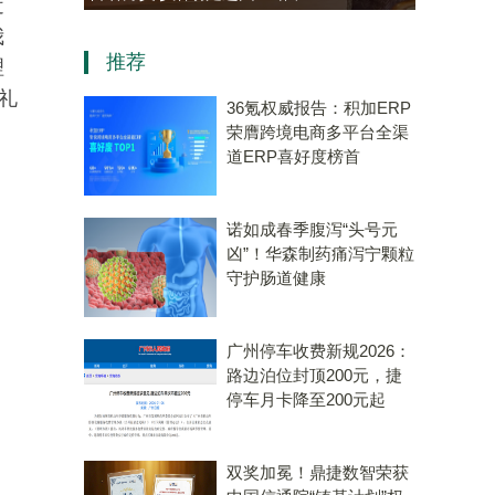
近
资，“十五五”规划专用量子计
我
推荐
算机赛道唯一代表！
理
礼
36氪权威报告：积加ERP
荣膺跨境电商多平台全渠
道ERP喜好度榜首
诺如成春季腹泻“头号元
凶”！华森制药痛泻宁颗粒
守护肠道健康
广州停车收费新规2026：
路边泊位封顶200元，捷
停车月卡降至200元起
双奖加冕！鼎捷数智荣获