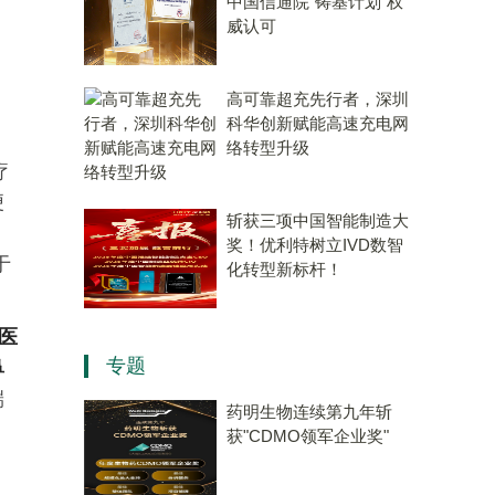
中国信通院“铸基计划”权
威认可
高可靠超充先行者，深圳
科华创新赋能高速充电网
络转型升级
疗
便
斩获三项中国智能制造大
奖！优利特树立IVD数智
于
化转型新标杆！
医
专题
鼻
端
药明生物连续第九年斩
获"CDMO领军企业奖"
。