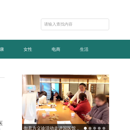
康
女性
电商
生活
医
玻色量子完成10亿元B轮融