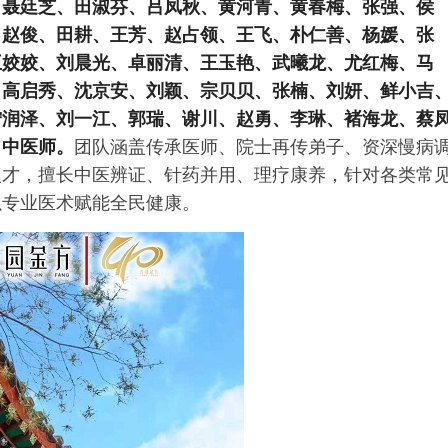
、聂廷芝、田淑芬、吕凤秋、黄河青、黄春梅、张强、侯
、赵俊、田耕、王芳、赵占领、王飞、朴仁善、杨媛、张
王姣姣、刘晨光、卓丽清、王玉艳、武曦龙、尤红梅、马
、高启秀、沈京安、刘颖、宗贝贝、张楠、刘妍、鲜小吉
宁润泽、刘一江、郭瑞、谢川、赵勇、李琳、褚海龙、蔡
名中医师。
团队涵盖传承医师、院士再传弟子、资深慢病
人才，擅长中医辨证、针药并用、理疗康养，针对各类常
以专业医术赋能全民健康。