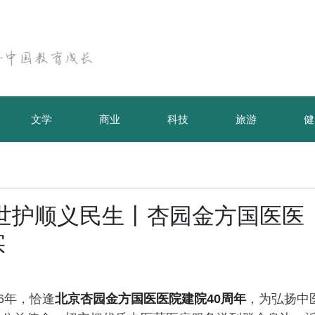
文学
商业
科技
旅游
健
世护顺义民生丨杏园金方国医医
实
6年，恰逢
北京杏园金方国医医院建院
40
周年
，为弘扬中