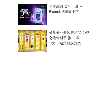
全能高效 灵巧于形 --
Biomek i3隆重上市
雀巢专业餐饮亮相武汉•良
之隆食材节 推广"餐
+饮"一站式解决方案
，