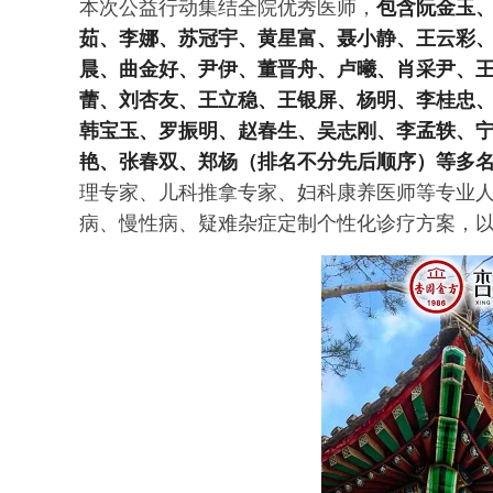
本次公益行动集结全院优秀医师，
包含阮金玉
茹、李娜、苏冠宇、黄星富、聂小静、王云彩
晨、曲金好、尹伊、董晋舟、卢曦、肖采尹、
蕾、刘杏友、王立稳、王银屏、杨明、李桂忠
韩宝玉、罗振明、赵春生、吴志刚、李孟轶、
艳、张春双、郑杨（排名不分先后顺序）等
多
理专家、儿科推拿专家、妇科康养医师等专业
病、慢性病、疑难杂症定制个性化诊疗方案，