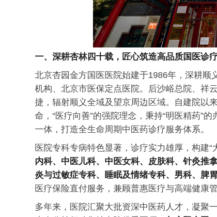
一、深耕杏林四十载，匠心筑造高品质国医诊
北京杏园金方国医医院始建于1986年，深耕
机构、北京市医保定点医院。后沙峪总院、祥
捷，辐射顺义全域及望京周边区域。自建院以
命，“医疗向善”的强院理念，秉持“明医精药”
一体，打造全生命周期中医药诊疗服务体系。
医院专科专病特色显著，诊疗实力雄厚，构建“
内科、
中医儿科、中医女科、皮肤科、针灸推
炎与过敏症专科、睡眠及情绪专科、
男科、
脾
医疗保险直付服务，兼顾普惠医疗与高端健康
多年来，医院汇聚大批资深中医药人才，凝聚