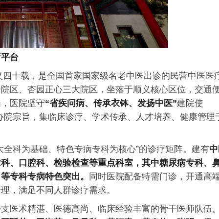
疗平台
顺义四十载，是全国首家国家级名老中医出诊的民营中医医
云院区、杏园正心三大院区，坐落于顺义核心区位，交通
来，医院坚守
“
省疾问病、传承衣钵、发扬中医
”
建院使
的办院宗旨，集临床诊疗、学术传承、人才培养、健康管理
大全科为基础、特色专病专科为核心”的诊疗矩阵。建有
中
拿科、口腔科、检验检查等重点科室，其中
糖尿病专科、
胃等专科专病特色突出。
同时医院配备特需门诊，开通高
管理，满足不同人群诊疗需求。
一支医术精湛、医德高尚、临床经验丰富的骨干医师队伍