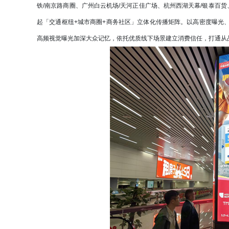
铁/南京路商圈、广州白云机场/天河正佳广场、杭州西湖天幕/银泰百
起「交通枢纽+城市商圈+商务社区」立体化传播矩阵。以高密度曝光
高频视觉曝光加深大众记忆，依托优质线下场景建立消费信任，打通从