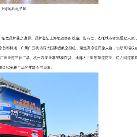
上海地铁电子屏
拓宽品牌受众边界。品牌登陆上海地铁多条线路广告点位，依托城市密集通勤人流
京首都机场、广州白云机场两大国家级航空枢纽，聚焦高净值商旅人群，借助高端权
广州天河正佳广场、杭州西湖天幕/银泰百货、成都太古里等顶流商圈，切入潮流消
统OTC氨糖产品的年龄圈层局限。