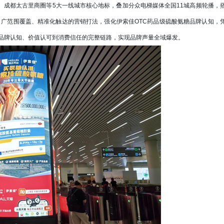
货、成都太古里商圈等5大一线城市核心地标，叠加分众电梯媒体全国11城高频轮播，
、广范围覆盖、精准化触达的营销打法，强化伊索佳OTC药品级硫酸氨糖品牌认知，
品牌认知、价值认可到消费信任的完整链路，实现品牌声量全域爆发。