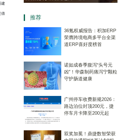
搭建
资，“十五五”规划专用量子计
凭借
推荐
算机赛道唯一代表！
36氪权威报告：积加ERP
荣膺跨境电商多平台全渠
道ERP喜好度榜首
诺如成春季腹泻“头号元
凶”！华森制药痛泻宁颗粒
守护肠道健康
广州停车收费新规2026：
路边泊位封顶200元，捷
停车月卡降至200元起
双奖加冕！鼎捷数智荣获