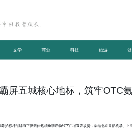
文学
商业
科技
旅游
健
糖霸屏五城核心地标，筑牢OTC
节养护标杆品牌海正伊索佳氨糖重磅启动线下广域宣发攻势，集结北京首都机场、上