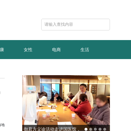
康
女性
电商
生活
氨
海地
玻色量子完成10亿元B轮融