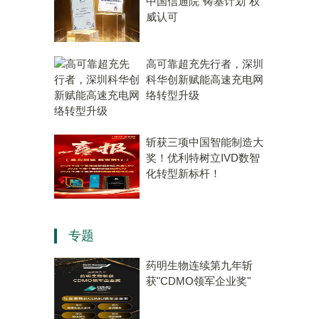
中国信通院“铸基计划”权
威认可
高可靠超充先行者，深圳
科华创新赋能高速充电网
络转型升级
斩获三项中国智能制造大
奖！优利特树立IVD数智
化转型新标杆！
专题
药明生物连续第九年斩
获"CDMO领军企业奖"